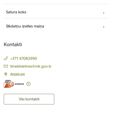
Satura koks
Sīkdatņu izvēles maiņa
Kontakti
+371 67082990
E-pasts:
timeklvietnes@mk.gov.lv
Attālināti
Visi kontakti