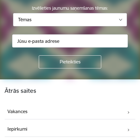
Izvēlieties jaunumu saņemšanas tēmas:
Tēmas
Kājene
Ātrās saites
Vakances
Iepirkumi