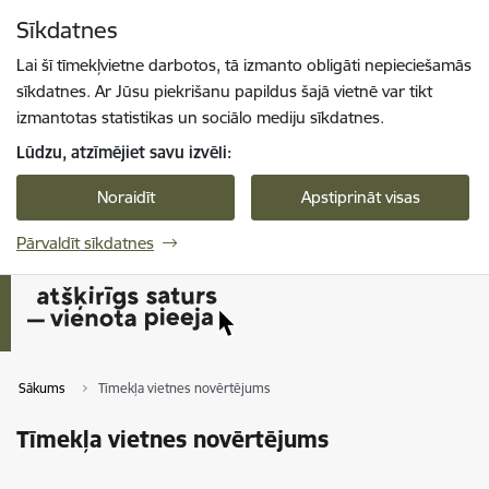
Pāriet uz lapas saturu
Sīkdatnes
Spied
lai meklētu
Enter
Lai šī tīmekļvietne darbotos, tā izmanto obligāti nepieciešamās
sīkdatnes. Ar Jūsu piekrišanu papildus šajā vietnē var tikt
izmantotas statistikas un sociālo mediju sīkdatnes.
Lūdzu, atzīmējiet savu izvēli:
Noraidīt
Apstiprināt visas
Pārvaldīt sīkdatnes
Sākums
Tīmekļa vietnes novērtējums
Tīmekļa vietnes novērtējums