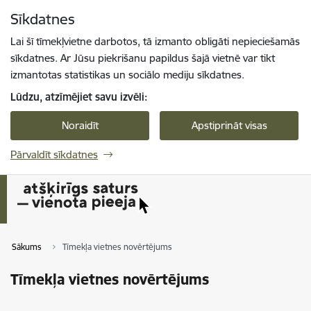
Pāriet uz lapas saturu
Sīkdatnes
Spied
lai meklētu
Enter
Lai šī tīmekļvietne darbotos, tā izmanto obligāti nepieciešamās
sīkdatnes. Ar Jūsu piekrišanu papildus šajā vietnē var tikt
izmantotas statistikas un sociālo mediju sīkdatnes.
Lūdzu, atzīmējiet savu izvēli:
Noraidīt
Apstiprināt visas
Pārvaldīt sīkdatnes
Sākums
Tīmekļa vietnes novērtējums
Tīmekļa vietnes novērtējums