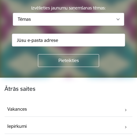
Izvēlieties jaunumu saņemšanas tēmas:
Tēmas
Kājene
Ātrās saites
Vakances
Iepirkumi