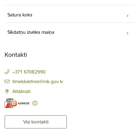
Satura koks
Sīkdatņu izvēles maiņa
Kontakti
+371 67082990
E-pasts:
timeklvietnes@mk.gov.lv
Attālināti
Visi kontakti