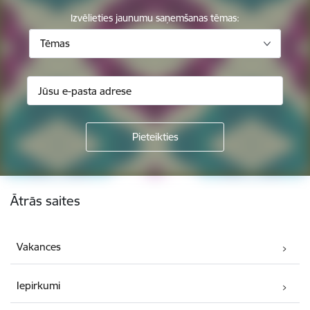
Izvēlieties jaunumu saņemšanas tēmas:
Tēmas
Kājene
Ātrās saites
Vakances
Iepirkumi