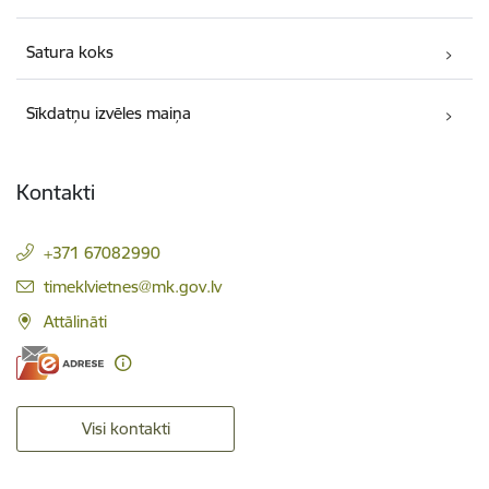
Satura koks
Sīkdatņu izvēles maiņa
Kontakti
+371 67082990
E-pasts:
timeklvietnes@mk.gov.lv
Attālināti
Visi kontakti