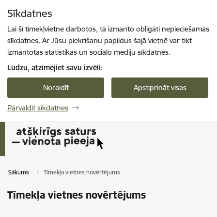
Pāriet uz lapas saturu
Sīkdatnes
Spied
lai meklētu
Enter
Lai šī tīmekļvietne darbotos, tā izmanto obligāti nepieciešamās
sīkdatnes. Ar Jūsu piekrišanu papildus šajā vietnē var tikt
izmantotas statistikas un sociālo mediju sīkdatnes.
Lūdzu, atzīmējiet savu izvēli:
Noraidīt
Apstiprināt visas
Pārvaldīt sīkdatnes
Sākums
Tīmekļa vietnes novērtējums
Tīmekļa vietnes novērtējums