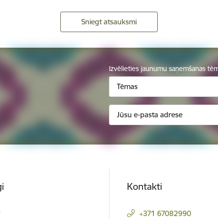
Sniegt atsauksmi
Izvēlieties jaunumu saņemšanas tē
Tēmas
i
Kontakti
t
+371 67082990