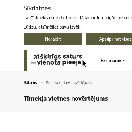
Pāriet uz lapas saturu
Sīkdatnes
Lai šī tīmekļvietne darbotos, tā izmanto obligāti nepiec
Lūdzu, atzīmējiet savu izvēli:
Noraidīt
Apstiprināt visas
Par mums
Sākums
Tīmekļa vietnes novērtējums
Tīmekļa vietnes novērtējums