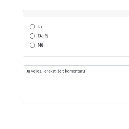
Vai šī informācija bija noderīga?
Jā
Daļēji
Nē
Ja vēlies, ieraksti šeit komentāru