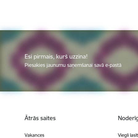
Esi pirmais, kurš uzzina!
Piesakies jaunumu saņemšanai savā e-pastā
Kājene
Ātrās saites
Noderīg
Vakances
Viegli lasī