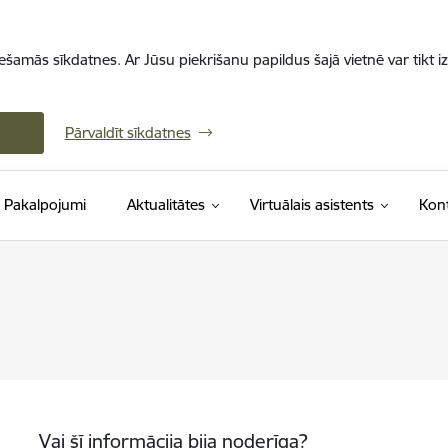
iešamās sīkdatnes. Ar Jūsu piekrišanu papildus šajā vietnē var tikt i
Pārvaldīt sīkdatnes
Pakalpojumi
Aktualitātes
Virtuālais asistents
Kont
Vai šī informācija bija noderīga?