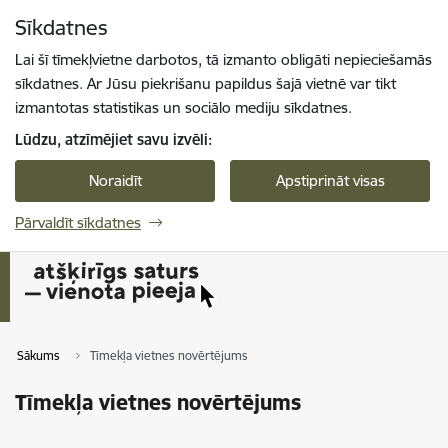
Pāriet uz lapas saturu
Sīkdatnes
Spied
lai meklētu
Enter
Lai šī tīmekļvietne darbotos, tā izmanto obligāti nepieciešamās
sīkdatnes. Ar Jūsu piekrišanu papildus šajā vietnē var tikt
izmantotas statistikas un sociālo mediju sīkdatnes.
Lūdzu, atzīmējiet savu izvēli:
Noraidīt
Apstiprināt visas
Pārvaldīt sīkdatnes
Sākums
Tīmekļa vietnes novērtējums
Tīmekļa vietnes novērtējums