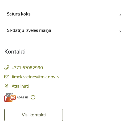
Satura koks
Sīkdatņu izvēles maiņa
Kontakti
+371 67082990
E-pasts:
timeklvietnes@mk.gov.lv
Attālināti
Visi kontakti