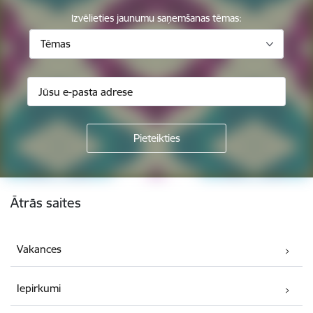
Izvēlieties jaunumu saņemšanas tēmas:
Tēmas
Kājene
Ātrās saites
Vakances
Iepirkumi