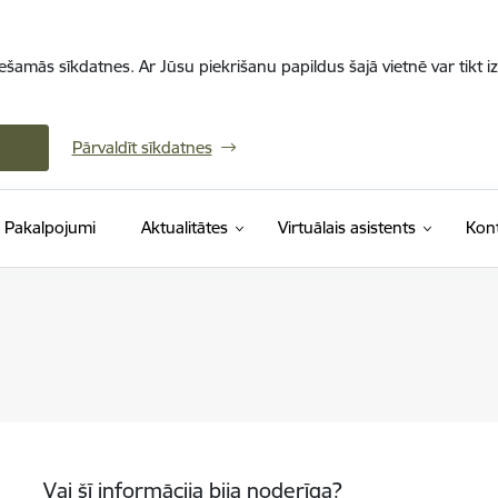
iešamās sīkdatnes. Ar Jūsu piekrišanu papildus šajā vietnē var tikt i
Pārvaldīt sīkdatnes
Pakalpojumi
Aktualitātes
Virtuālais asistents
Kont
Vai šī informācija bija noderīga?