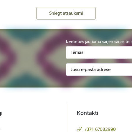
Sniegt atsauksmi
Izvēlieties jaunumu saņemšanas tē
Tēmas
i
Kontakti
t
+371 67082990