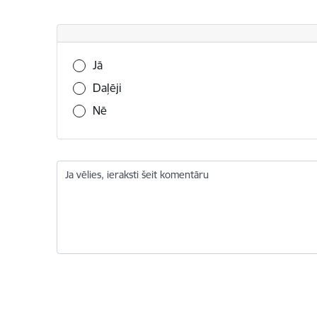
Vai šī informācija bija noderīga?
Jā
Daļēji
Nē
Ja vēlies, ieraksti šeit komentāru