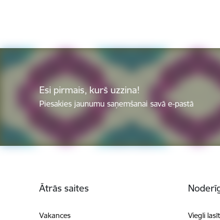
Esi pirmais, kurš uzzina!
Piesakies jaunumu saņemšanai savā e-pastā
Kājene
Ātrās saites
Noderīg
Vakances
Viegli lasī