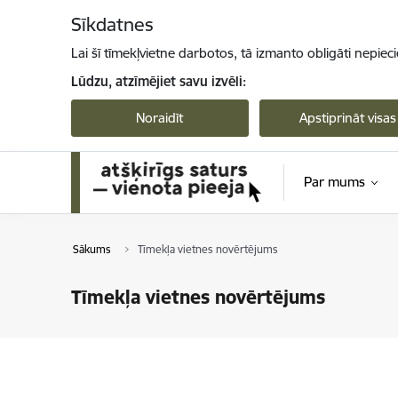
Pāriet uz lapas saturu
Sīkdatnes
Lai šī tīmekļvietne darbotos, tā izmanto obligāti nepiec
Lūdzu, atzīmējiet savu izvēli:
Noraidīt
Apstiprināt visas
Par mums
Sākums
Tīmekļa vietnes novērtējums
Tīmekļa vietnes novērtējums