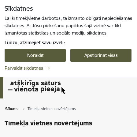
Pāriet uz lapas saturu
Sīkdatnes
Spied
lai meklētu
Enter
Lai šī tīmekļvietne darbotos, tā izmanto obligāti nepieciešamās
sīkdatnes. Ar Jūsu piekrišanu papildus šajā vietnē var tikt
izmantotas statistikas un sociālo mediju sīkdatnes.
Lūdzu, atzīmējiet savu izvēli:
Noraidīt
Apstiprināt visas
Pārvaldīt sīkdatnes
Sākums
Tīmekļa vietnes novērtējums
Tīmekļa vietnes novērtējums