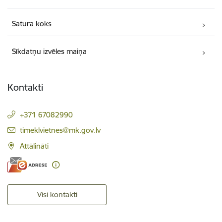
Satura koks
Sīkdatņu izvēles maiņa
Kontakti
+371 67082990
E-pasts:
timeklvietnes@mk.gov.lv
Attālināti
Visi kontakti