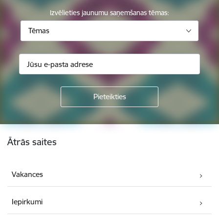
Izvēlieties jaunumu saņemšanas tēmas:
Tēmas
Kājene
Ātrās saites
Vakances
Iepirkumi