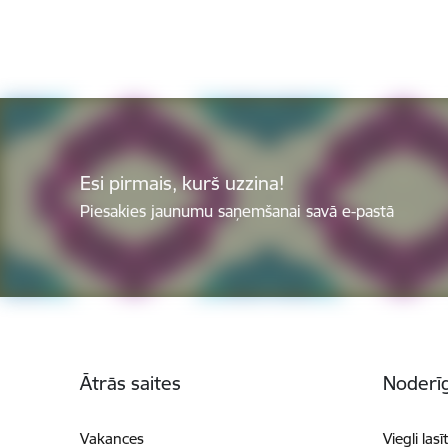
Esi pirmais, kurš uzzina!
Piesakies jaunumu saņemšanai savā e-pastā
Kājene
Ātrās saites
Noderīg
Vakances
Viegli lasī