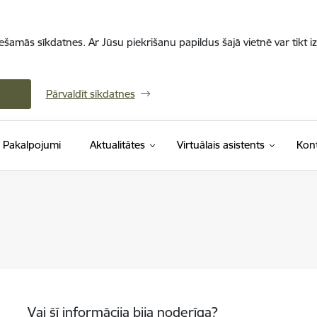
iešamās sīkdatnes. Ar Jūsu piekrišanu papildus šajā vietnē var tikt i
Pārvaldīt sīkdatnes
Pakalpojumi
Aktualitātes
Virtuālais asistents
Kont
Vai šī informācija bija noderīga?