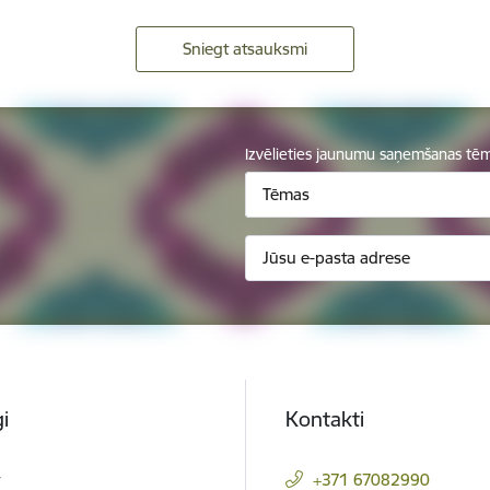
Sniegt atsauksmi
Izvēlieties jaunumu saņemšanas tē
Tēmas
i
Kontakti
t
+371 67082990