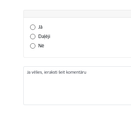
Vai šī informācija bija noderīga?
Jā
Daļēji
Nē
Ja vēlies, ieraksti šeit komentāru