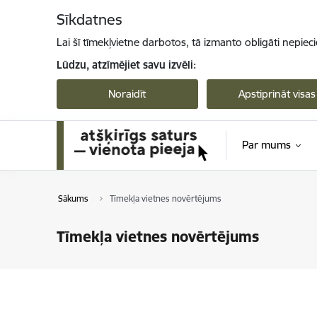
Pāriet uz lapas saturu
Sīkdatnes
Lai šī tīmekļvietne darbotos, tā izmanto obligāti nepiec
Lūdzu, atzīmējiet savu izvēli:
Noraidīt
Apstiprināt visas
Par mums
Sākums
Tīmekļa vietnes novērtējums
Tīmekļa vietnes novērtējums