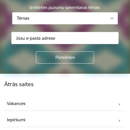
Izvēlieties jaunumu saņemšanas tēmas:
Tēmas
Kājene
Ātrās saites
Vakances
Iepirkumi