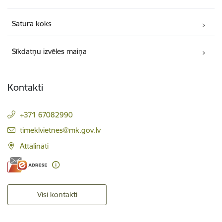
Satura koks
Sīkdatņu izvēles maiņa
Kontakti
+371 67082990
E-pasts:
timeklvietnes@mk.gov.lv
Attālināti
Visi kontakti