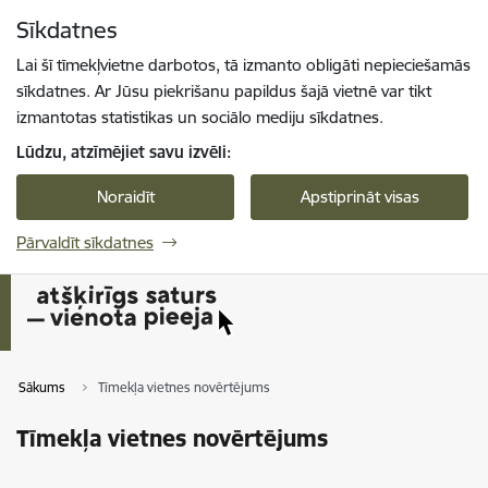
Pāriet uz lapas saturu
Sīkdatnes
Spied
lai meklētu
Enter
Lai šī tīmekļvietne darbotos, tā izmanto obligāti nepieciešamās
sīkdatnes. Ar Jūsu piekrišanu papildus šajā vietnē var tikt
izmantotas statistikas un sociālo mediju sīkdatnes.
Lūdzu, atzīmējiet savu izvēli:
Noraidīt
Apstiprināt visas
Pārvaldīt sīkdatnes
Sākums
Tīmekļa vietnes novērtējums
Tīmekļa vietnes novērtējums