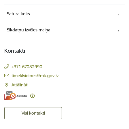
Satura koks
Sīkdatņu izvēles maiņa
Kontakti
+371 67082990
E-pasts:
timeklvietnes@mk.gov.lv
Attālināti
Visi kontakti