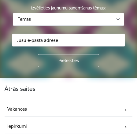
Izvēlieties jaunumu saņemšanas tēmas:
Tēmas
Kājene
Ātrās saites
Vakances
Iepirkumi