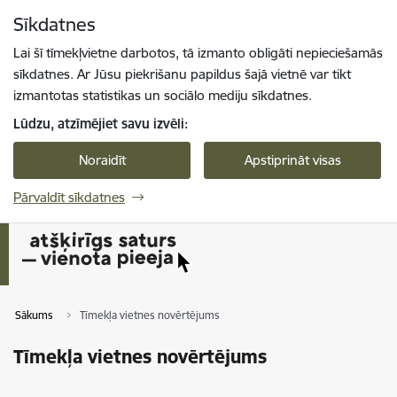
Pāriet uz lapas saturu
Sīkdatnes
Spied
lai meklētu
Enter
Lai šī tīmekļvietne darbotos, tā izmanto obligāti nepieciešamās
sīkdatnes. Ar Jūsu piekrišanu papildus šajā vietnē var tikt
izmantotas statistikas un sociālo mediju sīkdatnes.
Lūdzu, atzīmējiet savu izvēli:
Noraidīt
Apstiprināt visas
Pārvaldīt sīkdatnes
Sākums
Tīmekļa vietnes novērtējums
Tīmekļa vietnes novērtējums