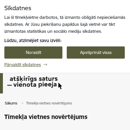
Pāriet uz lapas saturu
Sīkdatnes
Spied
lai meklētu
Enter
Lai šī tīmekļvietne darbotos, tā izmanto obligāti nepieciešamās
sīkdatnes. Ar Jūsu piekrišanu papildus šajā vietnē var tikt
izmantotas statistikas un sociālo mediju sīkdatnes.
Lūdzu, atzīmējiet savu izvēli:
Noraidīt
Apstiprināt visas
Pārvaldīt sīkdatnes
Sākums
Tīmekļa vietnes novērtējums
Tīmekļa vietnes novērtējums