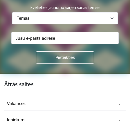
Izvēlieties jaunumu saņemšanas tēmas:
Tēmas
Kājene
Ātrās saites
Vakances
Iepirkumi