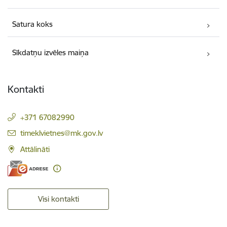
Satura koks
Sīkdatņu izvēles maiņa
Kontakti
+371 67082990
E-pasts:
timeklvietnes@mk.gov.lv
Attālināti
Visi kontakti