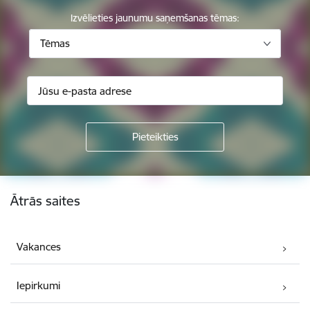
Izvēlieties jaunumu saņemšanas tēmas:
Tēmas
Kājene
Ātrās saites
Vakances
Iepirkumi