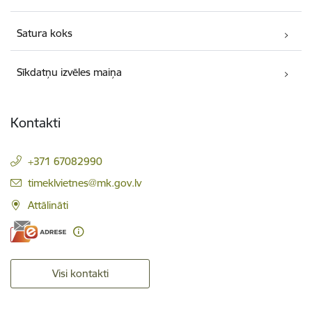
Satura koks
Sīkdatņu izvēles maiņa
Kontakti
+371 67082990
E-pasts:
timeklvietnes@mk.gov.lv
Attālināti
Visi kontakti