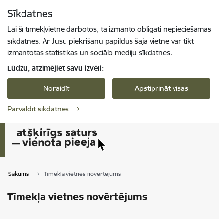
Pāriet uz lapas saturu
Sīkdatnes
Spied
lai meklētu
Enter
Lai šī tīmekļvietne darbotos, tā izmanto obligāti nepieciešamās
sīkdatnes. Ar Jūsu piekrišanu papildus šajā vietnē var tikt
izmantotas statistikas un sociālo mediju sīkdatnes.
Lūdzu, atzīmējiet savu izvēli:
Noraidīt
Apstiprināt visas
Pārvaldīt sīkdatnes
Sākums
Tīmekļa vietnes novērtējums
Tīmekļa vietnes novērtējums