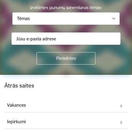
Izvēlieties jaunumu saņemšanas tēmas:
Tēmas
Kājene
Ātrās saites
Vakances
Iepirkumi