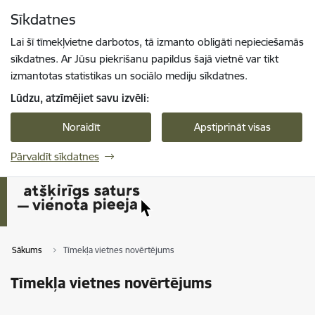
Pāriet uz lapas saturu
Sīkdatnes
Spied
lai meklētu
Enter
Lai šī tīmekļvietne darbotos, tā izmanto obligāti nepieciešamās
sīkdatnes. Ar Jūsu piekrišanu papildus šajā vietnē var tikt
izmantotas statistikas un sociālo mediju sīkdatnes.
Lūdzu, atzīmējiet savu izvēli:
Noraidīt
Apstiprināt visas
Pārvaldīt sīkdatnes
Sākums
Tīmekļa vietnes novērtējums
Tīmekļa vietnes novērtējums