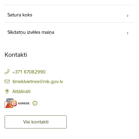
Satura koks
Sīkdatņu izvēles maiņa
Kontakti
+371 67082990
E-pasts:
timeklvietnes@mk.gov.lv
Attālināti
Visi kontakti