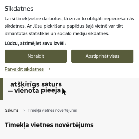
Pāriet uz lapas saturu
Sīkdatnes
Spied
lai meklētu
Enter
Lai šī tīmekļvietne darbotos, tā izmanto obligāti nepieciešamās
sīkdatnes. Ar Jūsu piekrišanu papildus šajā vietnē var tikt
izmantotas statistikas un sociālo mediju sīkdatnes.
Lūdzu, atzīmējiet savu izvēli:
Noraidīt
Apstiprināt visas
Pārvaldīt sīkdatnes
Sākums
Tīmekļa vietnes novērtējums
Tīmekļa vietnes novērtējums