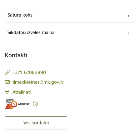
Satura koks
Sīkdatņu izvēles maiņa
Kontakti
+371 67082990
E-pasts:
timeklvietnes@mk.gov.lv
Attālināti
Visi kontakti