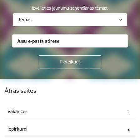
Izvēlieties jaunumu saņemšanas tēmas:
Tēmas
Kājene
Ātrās saites
Vakances
Iepirkumi