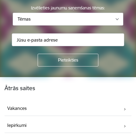
Izvēlieties jaunumu saņemšanas tēmas:
Tēmas
Kājene
Ātrās saites
Vakances
Iepirkumi