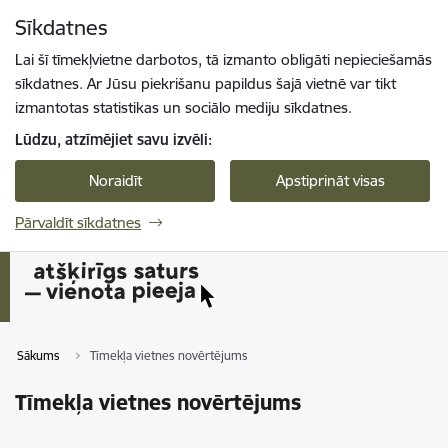
Pāriet uz lapas saturu
Sīkdatnes
Spied
lai meklētu
Enter
Lai šī tīmekļvietne darbotos, tā izmanto obligāti nepieciešamās
sīkdatnes. Ar Jūsu piekrišanu papildus šajā vietnē var tikt
izmantotas statistikas un sociālo mediju sīkdatnes.
Lūdzu, atzīmējiet savu izvēli:
Noraidīt
Apstiprināt visas
Pārvaldīt sīkdatnes
Sākums
Tīmekļa vietnes novērtējums
Tīmekļa vietnes novērtējums