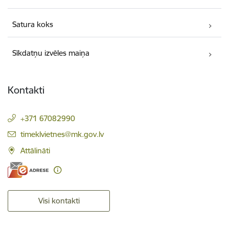
Satura koks
Sīkdatņu izvēles maiņa
Kontakti
+371 67082990
E-pasts:
timeklvietnes@mk.gov.lv
Attālināti
Visi kontakti