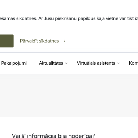
iešamās sīkdatnes. Ar Jūsu piekrišanu papildus šajā vietnē var tikt i
Pārvaldīt sīkdatnes
Pakalpojumi
Aktualitātes
Virtuālais asistents
Kont
Vai šī informācija bija noderīga?