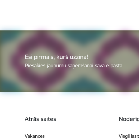
Esi pirmais, kurš uzzina!
Piesakies jaunumu saņemšanai savā e-pastā
Kājene
Ātrās saites
Noderīg
Vakances
Viegli lasī