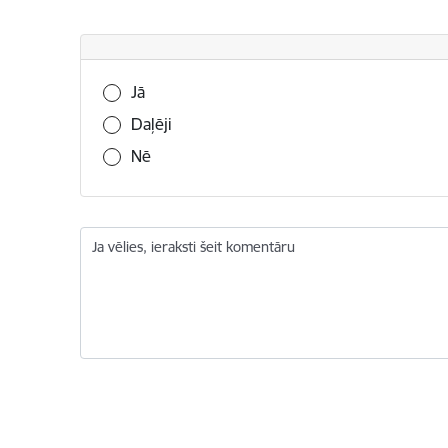
Vai šī informācija bija noderīga?
Jā
Daļēji
Nē
Ja vēlies, ieraksti šeit komentāru