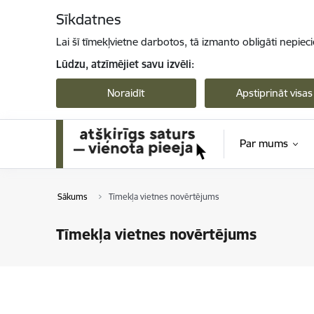
Pāriet uz lapas saturu
Sīkdatnes
Lai šī tīmekļvietne darbotos, tā izmanto obligāti nepiec
Lūdzu, atzīmējiet savu izvēli:
Noraidīt
Apstiprināt visas
Par mums
Sākums
Tīmekļa vietnes novērtējums
Tīmekļa vietnes novērtējums