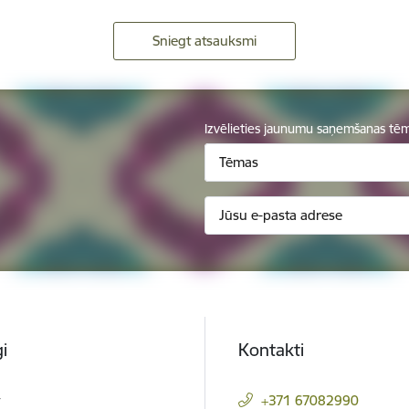
Sniegt atsauksmi
Izvēlieties jaunumu saņemšanas tē
Tēmas
i
Kontakti
t
+371 67082990