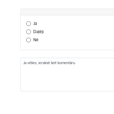
Vai šī informācija bija noderīga?
Jā
Daļēji
Nē
Ja vēlies, ieraksti šeit komentāru