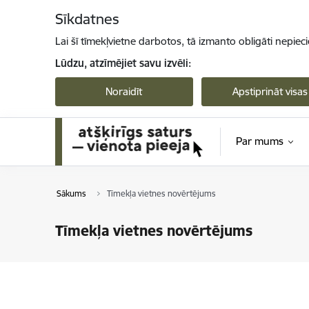
Pāriet uz lapas saturu
Sīkdatnes
Lai šī tīmekļvietne darbotos, tā izmanto obligāti nepiec
Lūdzu, atzīmējiet savu izvēli:
Noraidīt
Apstiprināt visas
Par mums
Sākums
Tīmekļa vietnes novērtējums
Tīmekļa vietnes novērtējums