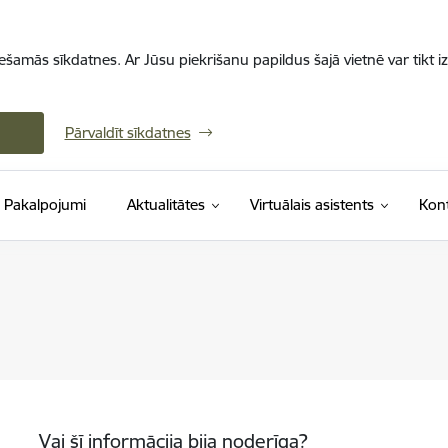
iešamās sīkdatnes. Ar Jūsu piekrišanu papildus šajā vietnē var tikt i
Pārvaldīt sīkdatnes
Pakalpojumi
Aktualitātes
Virtuālais asistents
Kont
Vai šī informācija bija noderīga?