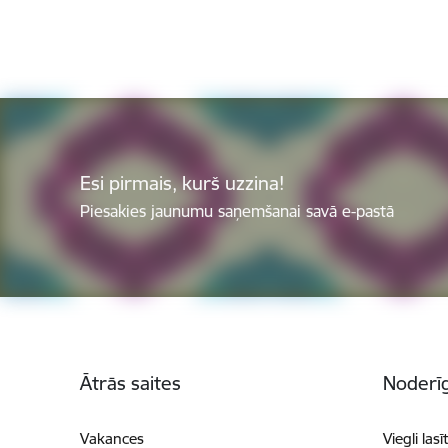
Esi pirmais, kurš uzzina!
Piesakies jaunumu saņemšanai savā e-pastā
Kājene
Ātrās saites
Noderīg
Vakances
Viegli lasī