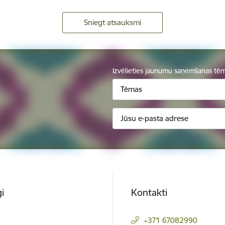
Sniegt atsauksmi
Izvēlieties jaunumu saņemšanas tē
Tēmas
i
Kontakti
t
+371 67082990