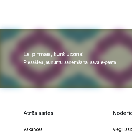
Esi pirmais, kurš uzzina!
Piesakies jaunumu saņemšanai savā e-pastā
Kājene
Ātrās saites
Noderīg
Vakances
Viegli lasī