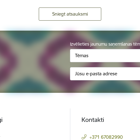
Sniegt atsauksmi
Izvēlieties jaunumu saņemšanas tē
Tēmas
i
Kontakti
t
+371 67082990