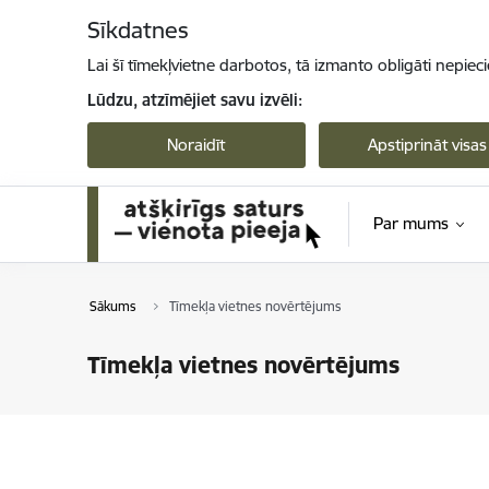
Pāriet uz lapas saturu
Sīkdatnes
Lai šī tīmekļvietne darbotos, tā izmanto obligāti nepiec
Lūdzu, atzīmējiet savu izvēli:
Noraidīt
Apstiprināt visas
Par mums
Sākums
Tīmekļa vietnes novērtējums
Tīmekļa vietnes novērtējums