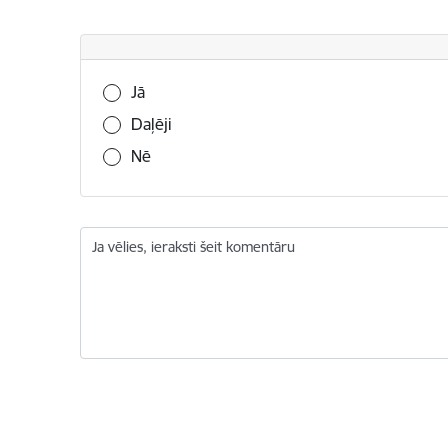
Vai šī informācija bija noderīga?
Jā
Daļēji
Nē
Ja vēlies, ieraksti šeit komentāru