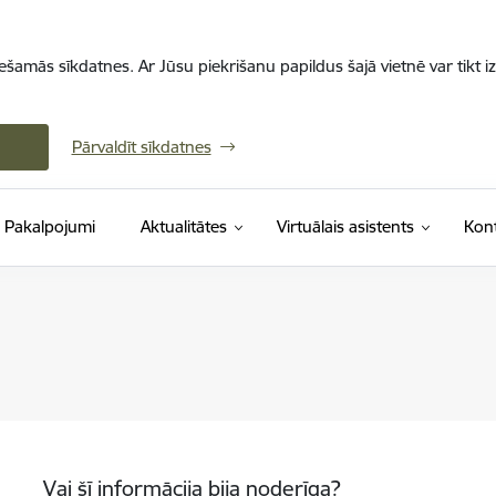
iešamās sīkdatnes. Ar Jūsu piekrišanu papildus šajā vietnē var tikt i
Pārvaldīt sīkdatnes
Pakalpojumi
Aktualitātes
Virtuālais asistents
Kont
Vai šī informācija bija noderīga?