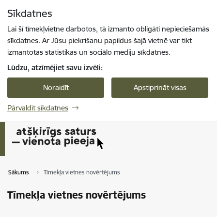
Pāriet uz lapas saturu
Sīkdatnes
Spied
lai meklētu
Enter
Lai šī tīmekļvietne darbotos, tā izmanto obligāti nepieciešamās
sīkdatnes. Ar Jūsu piekrišanu papildus šajā vietnē var tikt
izmantotas statistikas un sociālo mediju sīkdatnes.
Lūdzu, atzīmējiet savu izvēli:
Noraidīt
Apstiprināt visas
Pārvaldīt sīkdatnes
Sākums
Tīmekļa vietnes novērtējums
Tīmekļa vietnes novērtējums