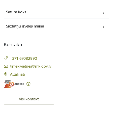
Satura koks
Sīkdatņu izvēles maiņa
Kontakti
+371 67082990
E-pasts:
timeklvietnes@mk.gov.lv
Attālināti
Visi kontakti