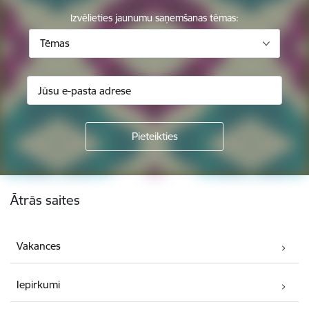
Izvēlieties jaunumu saņemšanas tēmas:
Tēmas
Kājene
Ātrās saites
Vakances
Iepirkumi