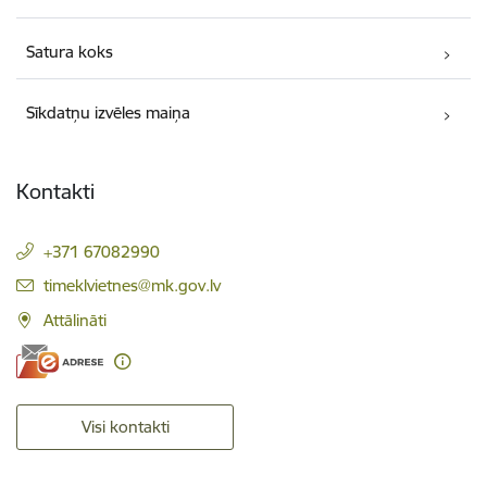
Satura koks
Sīkdatņu izvēles maiņa
Kontakti
+371 67082990
E-pasts:
timeklvietnes@mk.gov.lv
Attālināti
Visi kontakti