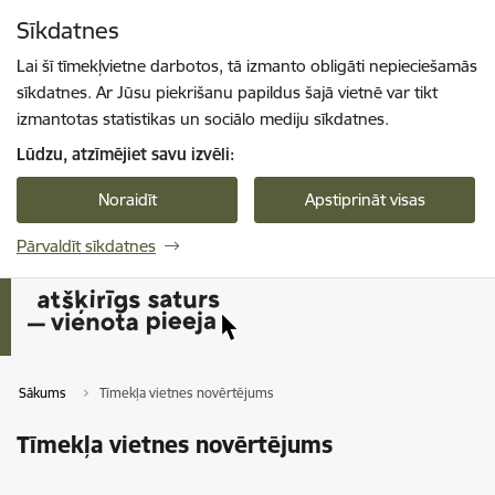
Pāriet uz lapas saturu
Sīkdatnes
Spied
lai meklētu
Enter
Lai šī tīmekļvietne darbotos, tā izmanto obligāti nepieciešamās
sīkdatnes. Ar Jūsu piekrišanu papildus šajā vietnē var tikt
izmantotas statistikas un sociālo mediju sīkdatnes.
Lūdzu, atzīmējiet savu izvēli:
Noraidīt
Apstiprināt visas
Pārvaldīt sīkdatnes
Sākums
Tīmekļa vietnes novērtējums
Tīmekļa vietnes novērtējums