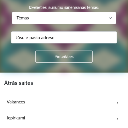
Izvēlieties jaunumu saņemšanas tēmas:
Tēmas
Kājene
Ātrās saites
Vakances
Iepirkumi