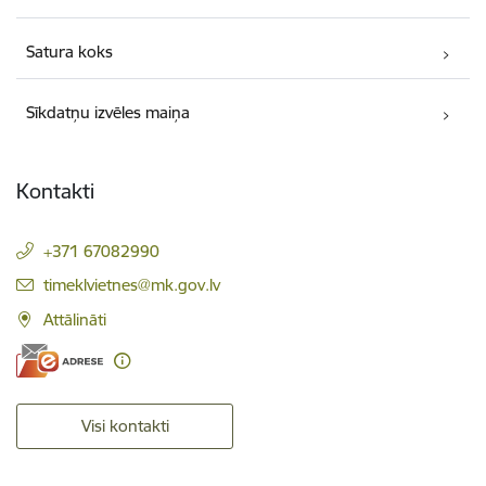
Satura koks
Sīkdatņu izvēles maiņa
Kontakti
+371 67082990
E-pasts:
timeklvietnes@mk.gov.lv
Attālināti
Visi kontakti