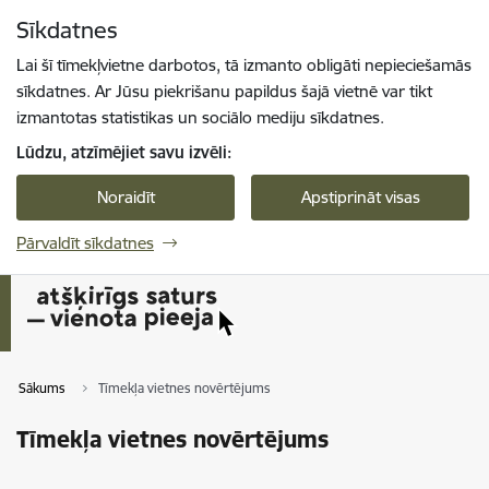
Pāriet uz lapas saturu
Sīkdatnes
Spied
lai meklētu
Enter
Lai šī tīmekļvietne darbotos, tā izmanto obligāti nepieciešamās
sīkdatnes. Ar Jūsu piekrišanu papildus šajā vietnē var tikt
izmantotas statistikas un sociālo mediju sīkdatnes.
Lūdzu, atzīmējiet savu izvēli:
Noraidīt
Apstiprināt visas
Pārvaldīt sīkdatnes
Sākums
Tīmekļa vietnes novērtējums
Tīmekļa vietnes novērtējums