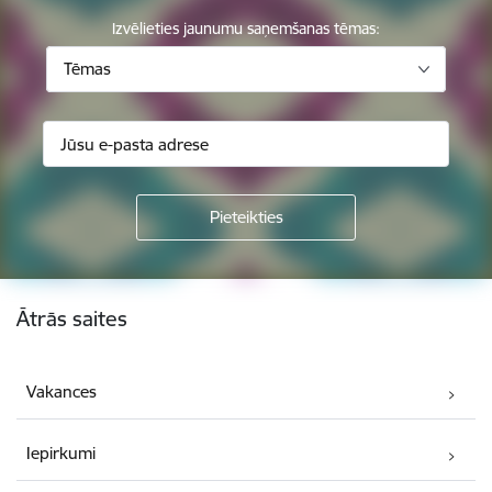
Izvēlieties jaunumu saņemšanas tēmas:
Tēmas
Kājene
Ātrās saites
Vakances
Iepirkumi