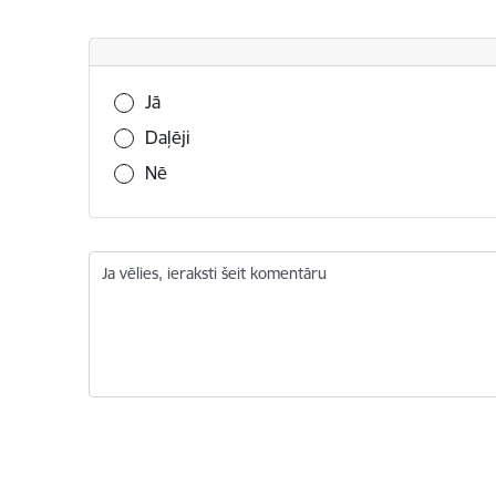
Vai šī informācija bija noderīga?
Jā
Daļēji
Nē
Ja vēlies, ieraksti šeit komentāru