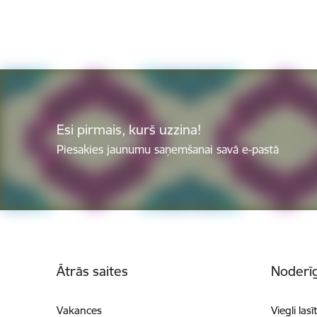
Esi pirmais, kurš uzzina!
Piesakies jaunumu saņemšanai savā e-pastā
Kājene
Ātrās saites
Noderīg
Vakances
Viegli lasī