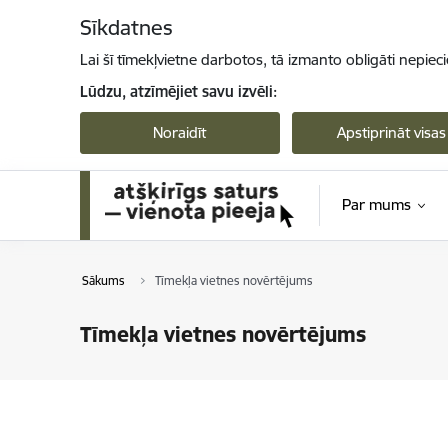
Pāriet uz lapas saturu
Sīkdatnes
Lai šī tīmekļvietne darbotos, tā izmanto obligāti nepiec
Lūdzu, atzīmējiet savu izvēli:
Noraidīt
Apstiprināt visas
Par mums
Sākums
Tīmekļa vietnes novērtējums
Tīmekļa vietnes novērtējums