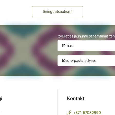
Sniegt atsauksmi
Izvēlieties jaunumu saņemšanas tē
Tēmas
i
Kontakti
t
+371 67082990