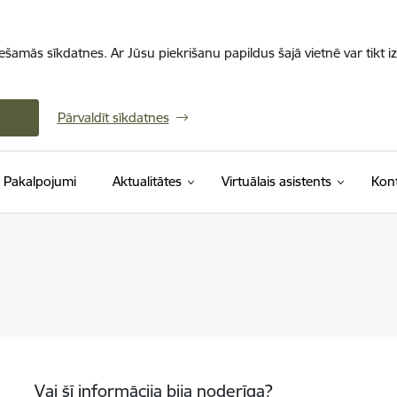
iešamās sīkdatnes. Ar Jūsu piekrišanu papildus šajā vietnē var tikt i
Pārvaldīt sīkdatnes
Pakalpojumi
Aktualitātes
Virtuālais asistents
Kont
Vai šī informācija bija noderīga?