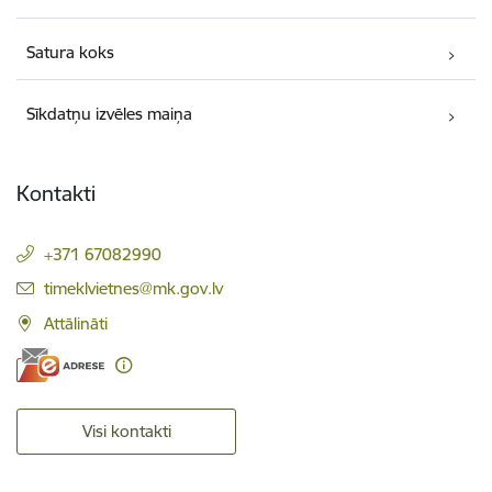
Satura koks
Sīkdatņu izvēles maiņa
Kontakti
+371 67082990
E-pasts:
timeklvietnes@mk.gov.lv
Attālināti
Visi kontakti