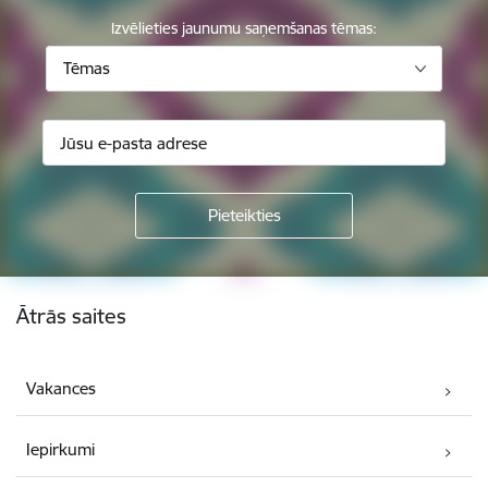
Izvēlieties jaunumu saņemšanas tēmas:
Tēmas
Kājene
Ātrās saites
Vakances
Iepirkumi