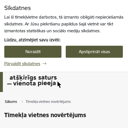
Pāriet uz lapas saturu
Sīkdatnes
Spied
lai meklētu
Enter
Lai šī tīmekļvietne darbotos, tā izmanto obligāti nepieciešamās
sīkdatnes. Ar Jūsu piekrišanu papildus šajā vietnē var tikt
izmantotas statistikas un sociālo mediju sīkdatnes.
Lūdzu, atzīmējiet savu izvēli:
Noraidīt
Apstiprināt visas
Pārvaldīt sīkdatnes
Sākums
Tīmekļa vietnes novērtējums
Tīmekļa vietnes novērtējums