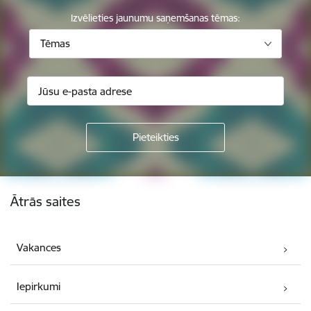
Izvēlieties jaunumu saņemšanas tēmas:
Tēmas
Kājene
Ātrās saites
Vakances
Iepirkumi