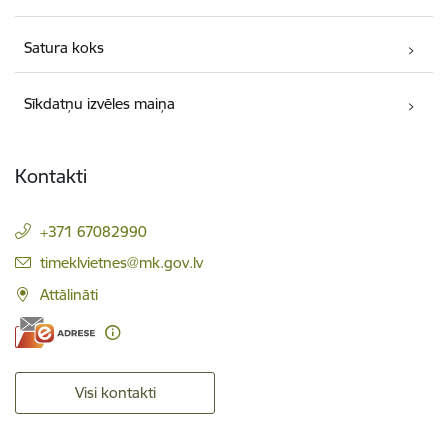
Satura koks
Sīkdatņu izvēles maiņa
Kontakti
+371 67082990
E-pasts:
timeklvietnes@mk.gov.lv
Attālināti
Visi kontakti