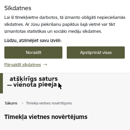
Pāriet uz lapas saturu
Sīkdatnes
Spied
lai meklētu
Enter
Lai šī tīmekļvietne darbotos, tā izmanto obligāti nepieciešamās
sīkdatnes. Ar Jūsu piekrišanu papildus šajā vietnē var tikt
izmantotas statistikas un sociālo mediju sīkdatnes.
Lūdzu, atzīmējiet savu izvēli:
Noraidīt
Apstiprināt visas
Pārvaldīt sīkdatnes
Sākums
Tīmekļa vietnes novērtējums
Tīmekļa vietnes novērtējums