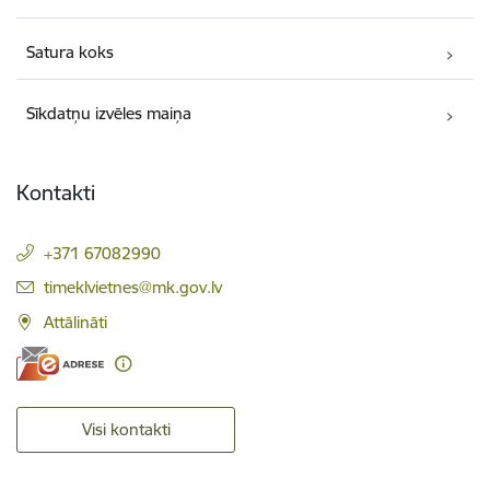
Satura koks
Sīkdatņu izvēles maiņa
Kontakti
+371 67082990
E-pasts:
timeklvietnes@mk.gov.lv
Attālināti
Visi kontakti