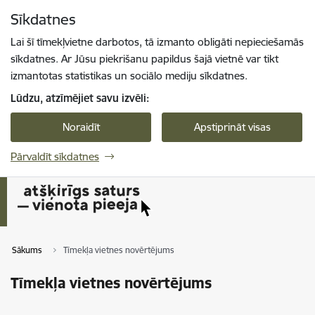
Pāriet uz lapas saturu
Sīkdatnes
Spied
lai meklētu
Enter
Lai šī tīmekļvietne darbotos, tā izmanto obligāti nepieciešamās
sīkdatnes. Ar Jūsu piekrišanu papildus šajā vietnē var tikt
izmantotas statistikas un sociālo mediju sīkdatnes.
Lūdzu, atzīmējiet savu izvēli:
Noraidīt
Apstiprināt visas
Pārvaldīt sīkdatnes
Sākums
Tīmekļa vietnes novērtējums
Tīmekļa vietnes novērtējums