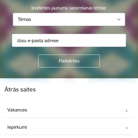
Izvēlieties jaunumu saņemšanas tēmas:
Tēmas
Kājene
Ātrās saites
Vakances
Iepirkumi