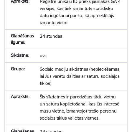
Reģistrē unikālu ID priekš jaunākās GA 4
versijas, kas tiek izmantots statistisko
datu iegūšanai par to, kā apmeklētājs
izmanto vietni.
24 stundas
uvc
Sociālo mediju sīkdatnes (nepieciešamas,
lai Jūs varētu dalīties ar saturu sociālajos
tīklos)
Šīs sīkdatnes ir paredzētas tādu vietņu
un satura koplietošanai, kas jūs interesē
mūsu vietnē, izmantojot trešo personu
sociālos tīklus vai citas vietnes.
24 stundas