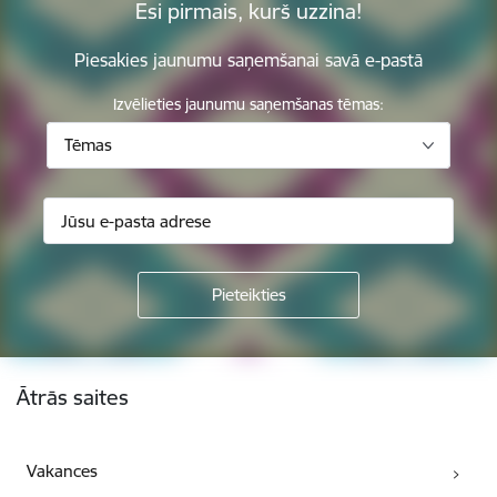
Esi pirmais, kurš uzzina!
Piesakies jaunumu saņemšanai savā e-pastā
Izvēlieties jaunumu saņemšanas tēmas:
Tēmas
Kājene
Ātrās saites
Vakances