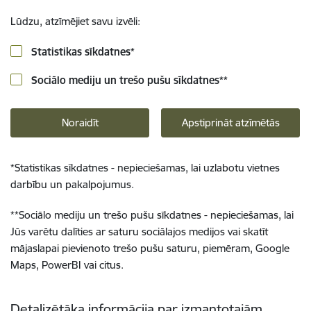
Lūdzu, atzīmējiet savu izvēli:
Statistikas sīkdatnes
*
Sociālo mediju un trešo pušu sīkdatnes
**
Noraidīt
Apstiprināt atzīmētās
*
Statistikas sīkdatnes - nepieciešamas, lai uzlabotu vietnes
darbību un pakalpojumus.
**
Sociālo mediju un trešo pušu sīkdatnes - nepieciešamas, lai
Jūs varētu dalīties ar saturu sociālajos medijos vai skatīt
mājaslapai pievienoto trešo pušu saturu, piemēram, Google
Maps, PowerBI vai citus.
Detalizētāka informācija par izmantotajām