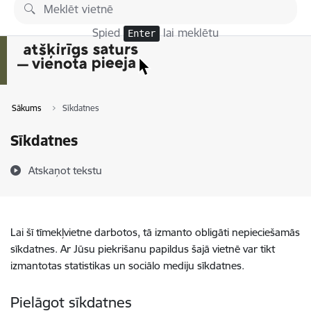
Pāriet uz lapas saturu
Spied
lai meklētu
Enter
Sākums
Sīkdatnes
Sīkdatnes
Atskaņot tekstu
Lai šī tīmekļvietne darbotos, tā izmanto obligāti nepieciešamās
sīkdatnes. Ar Jūsu piekrišanu papildus šajā vietnē var tikt
izmantotas statistikas un sociālo mediju sīkdatnes.
Pielāgot sīkdatnes