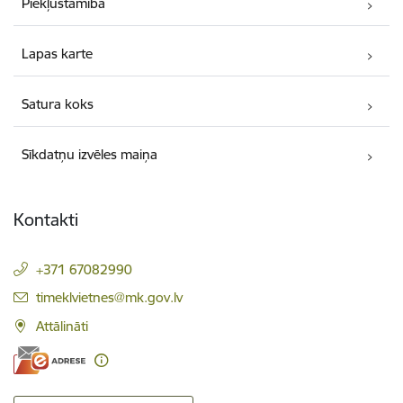
Piekļūstamība
Lapas karte
Satura koks
Sīkdatņu izvēles maiņa
Kontakti
+371 67082990
E-pasts:
timeklvietnes@mk.gov.lv
Attālināti