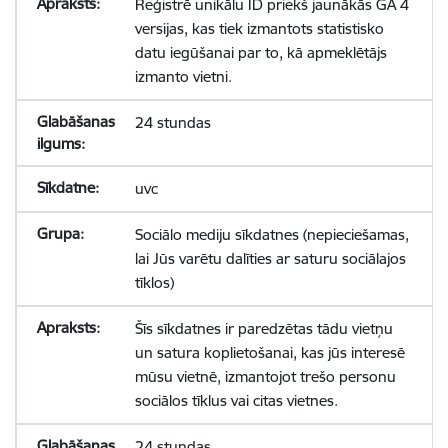
Reģistrē unikālu ID priekš jaunākās GA 4
versijas, kas tiek izmantots statistisko
datu iegūšanai par to, kā apmeklētājs
izmanto vietni.
24 stundas
uvc
Sociālo mediju sīkdatnes (nepieciešamas,
lai Jūs varētu dalīties ar saturu sociālajos
tīklos)
Šīs sīkdatnes ir paredzētas tādu vietņu
un satura koplietošanai, kas jūs interesē
mūsu vietnē, izmantojot trešo personu
sociālos tīklus vai citas vietnes.
24 stundas