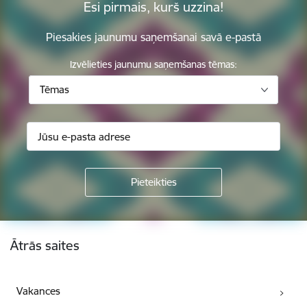
Esi pirmais, kurš uzzina!
Piesakies jaunumu saņemšanai savā e-pastā
Izvēlieties jaunumu saņemšanas tēmas:
Tēmas
Kājene
Ātrās saites
Vakances