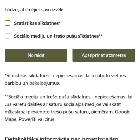
Lūdzu, atzīmējiet savu izvēli:
Statistikas sīkdatnes
*
Sociālo mediju un trešo pušu sīkdatnes
**
Noraidīt
Apstiprināt atzīmētās
*
Statistikas sīkdatnes - nepieciešamas, lai uzlabotu vietnes
darbību un pakalpojumus.
**
Sociālo mediju un trešo pušu sīkdatnes - nepieciešamas, lai
Jūs varētu dalīties ar saturu sociālajos medijos vai skatīt
mājaslapai pievienoto trešo pušu saturu, piemēram, Google
Maps, PowerBI vai citus.
Detalizētāka informācija par izmantotajām