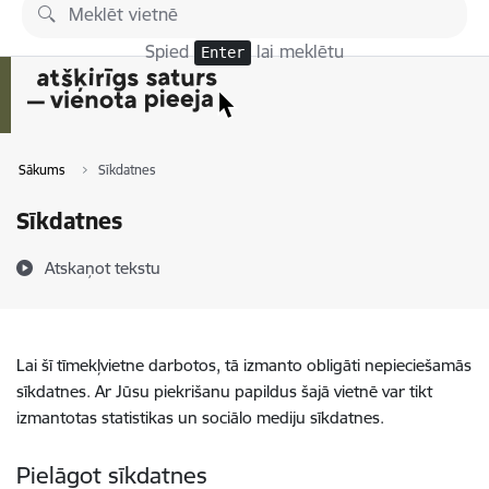
Pāriet uz lapas saturu
Spied
lai meklētu
Enter
Sākums
Sīkdatnes
Sīkdatnes
Atskaņot tekstu
Lai šī tīmekļvietne darbotos, tā izmanto obligāti nepieciešamās
sīkdatnes. Ar Jūsu piekrišanu papildus šajā vietnē var tikt
izmantotas statistikas un sociālo mediju sīkdatnes.
Pielāgot sīkdatnes