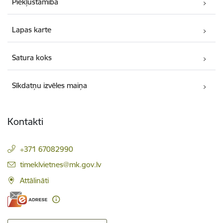
Piekļūstamība
Lapas karte
Satura koks
Sīkdatņu izvēles maiņa
Kontakti
+371 67082990
E-pasts:
timeklvietnes@mk.gov.lv
Attālināti