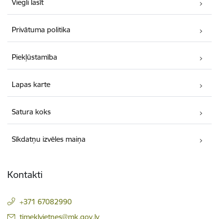
Viegli lasīt
Privātuma politika
Piekļūstamība
Lapas karte
Satura koks
Sīkdatņu izvēles maiņa
Kontakti
+371 67082990
E-pasts:
timeklvietnes@mk.gov.lv