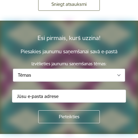
Sniegt atsauksmi
Esi pirmais, kurš uzzina!
Piesakies jaunumu saņemšanai savā e-pastā
Izvēlieties jaunumu saņemšanas tēmas:
Tēmas
Kājene