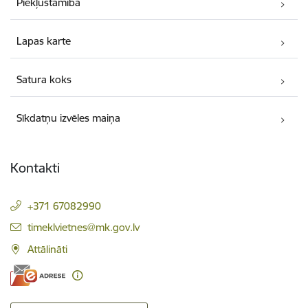
Piekļūstamība
Lapas karte
Satura koks
Sīkdatņu izvēles maiņa
Kontakti
+371 67082990
E-pasts:
timeklvietnes@mk.gov.lv
Attālināti