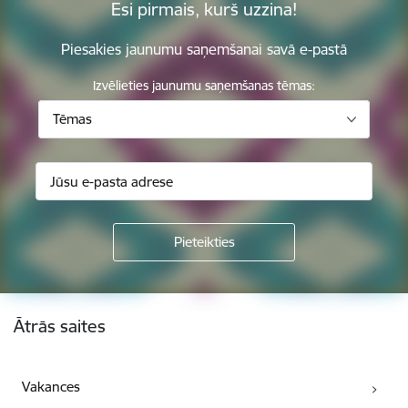
Esi pirmais, kurš uzzina!
Piesakies jaunumu saņemšanai savā e-pastā
Izvēlieties jaunumu saņemšanas tēmas:
Tēmas
Kājene
Ātrās saites
Vakances