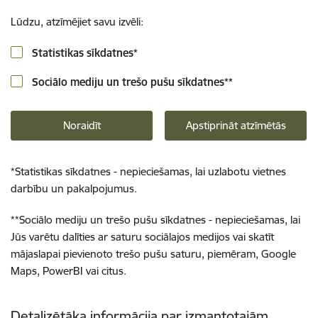
Lūdzu, atzīmējiet savu izvēli:
Statistikas sīkdatnes
*
Sociālo mediju un trešo pušu sīkdatnes
**
Noraidīt
Apstiprināt atzīmētās
*
Statistikas sīkdatnes - nepieciešamas, lai uzlabotu vietnes
darbību un pakalpojumus.
**
Sociālo mediju un trešo pušu sīkdatnes - nepieciešamas, lai
Jūs varētu dalīties ar saturu sociālajos medijos vai skatīt
mājaslapai pievienoto trešo pušu saturu, piemēram, Google
Maps, PowerBI vai citus.
Detalizētāka informācija par izmantotajām