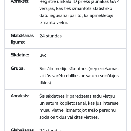
Reģistrē unikālu ID priekš jaunākās GA 4
versijas, kas tiek izmantots statistisko
datu iegūšanai par to, kā apmeklētājs
izmanto vietni.
24 stundas
uvc
Sociālo mediju sīkdatnes (nepieciešamas,
lai Jūs varētu dalīties ar saturu sociālajos
tīklos)
Šīs sīkdatnes ir paredzētas tādu vietņu
un satura koplietošanai, kas jūs interesē
mūsu vietnē, izmantojot trešo personu
sociālos tīklus vai citas vietnes.
24 stundas