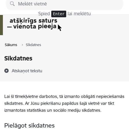
Pāriet uz lapas saturu
Spied
lai meklētu
Enter
Sākums
Sīkdatnes
Sīkdatnes
Atskaņot tekstu
Lai šī tīmekļvietne darbotos, tā izmanto obligāti nepieciešamās
sīkdatnes. Ar Jūsu piekrišanu papildus šajā vietnē var tikt
izmantotas statistikas un sociālo mediju sīkdatnes.
Pielāgot sīkdatnes