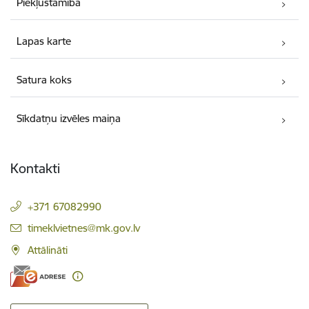
Piekļūstamība
Lapas karte
Satura koks
Sīkdatņu izvēles maiņa
Kontakti
+371 67082990
E-pasts:
timeklvietnes@mk.gov.lv
Attālināti