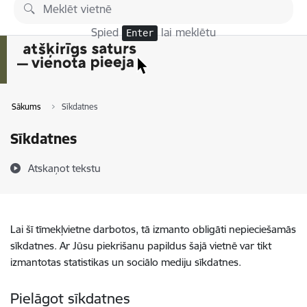
Pāriet uz lapas saturu
Spied
lai meklētu
Enter
Sākums
Sīkdatnes
Sīkdatnes
Atskaņot tekstu
Lai šī tīmekļvietne darbotos, tā izmanto obligāti nepieciešamās
sīkdatnes. Ar Jūsu piekrišanu papildus šajā vietnē var tikt
izmantotas statistikas un sociālo mediju sīkdatnes.
Pielāgot sīkdatnes