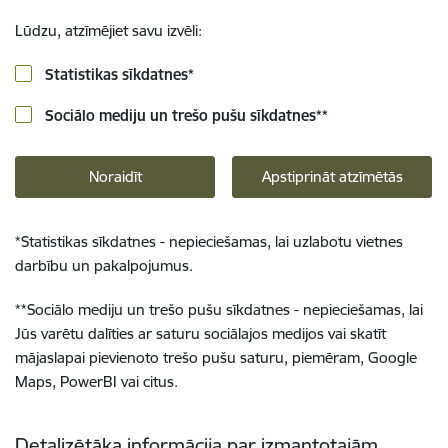
Lūdzu, atzīmējiet savu izvēli:
Statistikas sīkdatnes
*
Sociālo mediju un trešo pušu sīkdatnes
**
Noraidīt
Apstiprināt atzīmētās
*
Statistikas sīkdatnes - nepieciešamas, lai uzlabotu vietnes
darbību un pakalpojumus.
**
Sociālo mediju un trešo pušu sīkdatnes - nepieciešamas, lai
Jūs varētu dalīties ar saturu sociālajos medijos vai skatīt
mājaslapai pievienoto trešo pušu saturu, piemēram, Google
Maps, PowerBI vai citus.
Detalizētāka informācija par izmantotajām