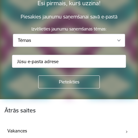
Esi pirmais, kurš uzzina!
Piesakies jaunumu saņemšanai savā e-pastā
Izvēlieties jaunumu saņemšanas tēmas:
Tēmas
Kājene
Ātrās saites
Vakances