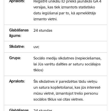
Reģistrē unikālu ID priekš jaunākās GA 4
versijas, kas tiek izmantots statistisko
datu iegūšanai par to, kā apmeklētājs
izmanto vietni.
24 stundas
uvc
Sociālo mediju sīkdatnes (nepieciešamas,
lai Jūs varētu dalīties ar saturu sociālajos
tīklos)
Šīs sīkdatnes ir paredzētas tādu vietņu
un satura koplietošanai, kas jūs interesē
mūsu vietnē, izmantojot trešo personu
sociālos tīklus vai citas vietnes.
24 stundas