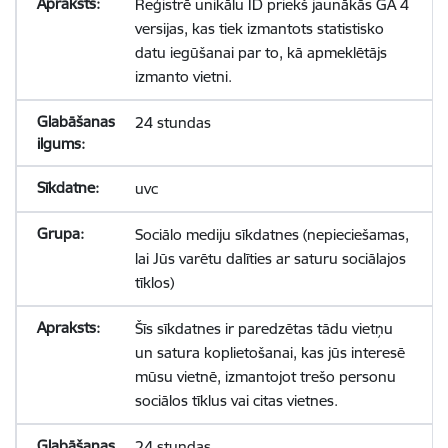
Reģistrē unikālu ID priekš jaunākās GA 4
versijas, kas tiek izmantots statistisko
datu iegūšanai par to, kā apmeklētājs
izmanto vietni.
24 stundas
uvc
Sociālo mediju sīkdatnes (nepieciešamas,
lai Jūs varētu dalīties ar saturu sociālajos
tīklos)
Šīs sīkdatnes ir paredzētas tādu vietņu
un satura koplietošanai, kas jūs interesē
mūsu vietnē, izmantojot trešo personu
sociālos tīklus vai citas vietnes.
24 stundas