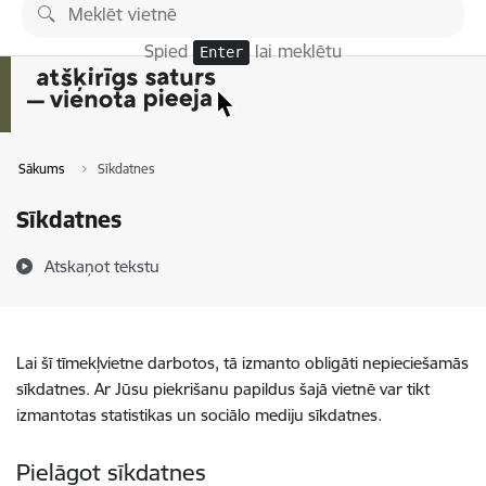
Pāriet uz lapas saturu
Spied
lai meklētu
Enter
Sākums
Sīkdatnes
Sīkdatnes
Atskaņot tekstu
Lai šī tīmekļvietne darbotos, tā izmanto obligāti nepieciešamās
sīkdatnes. Ar Jūsu piekrišanu papildus šajā vietnē var tikt
izmantotas statistikas un sociālo mediju sīkdatnes.
Pielāgot sīkdatnes