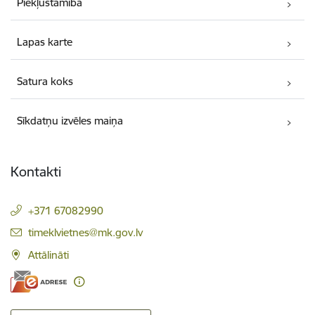
Piekļūstamība
Lapas karte
Satura koks
Sīkdatņu izvēles maiņa
Kontakti
+371 67082990
E-pasts:
timeklvietnes@mk.gov.lv
Attālināti