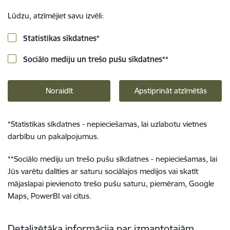
Lūdzu, atzīmējiet savu izvēli:
Statistikas sīkdatnes
*
Sociālo mediju un trešo pušu sīkdatnes
**
Noraidīt
Apstiprināt atzīmētās
*
Statistikas sīkdatnes - nepieciešamas, lai uzlabotu vietnes
darbību un pakalpojumus.
**
Sociālo mediju un trešo pušu sīkdatnes - nepieciešamas, lai
Jūs varētu dalīties ar saturu sociālajos medijos vai skatīt
mājaslapai pievienoto trešo pušu saturu, piemēram, Google
Maps, PowerBI vai citus.
Detalizētāka informācija par izmantotajām