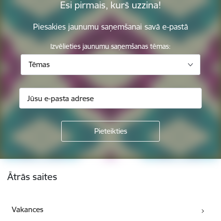
Esi pirmais, kurš uzzina!
Piesakies jaunumu saņemšanai savā e-pastā
Izvēlieties jaunumu saņemšanas tēmas:
Tēmas
Kājene
Ātrās saites
Vakances