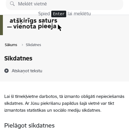
Pāriet uz lapas saturu
Spied
lai meklētu
Enter
Sākums
Sīkdatnes
Sīkdatnes
Atskaņot tekstu
Lai šī tīmekļvietne darbotos, tā izmanto obligāti nepieciešamās
sīkdatnes. Ar Jūsu piekrišanu papildus šajā vietnē var tikt
izmantotas statistikas un sociālo mediju sīkdatnes.
Pielāgot sīkdatnes