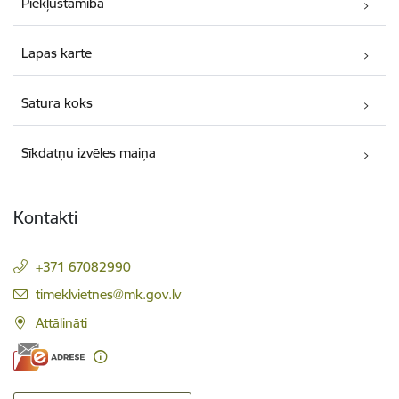
Piekļūstamība
Lapas karte
Satura koks
Sīkdatņu izvēles maiņa
Kontakti
+371 67082990
E-pasts:
timeklvietnes@mk.gov.lv
Attālināti