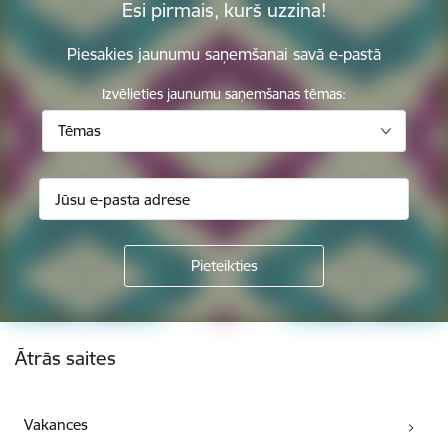
Esi pirmais, kurš uzzina!
Piesakies jaunumu saņemšanai savā e-pastā
Izvēlieties jaunumu saņemšanas tēmas:
Tēmas
Kājene
Ātrās saites
Vakances