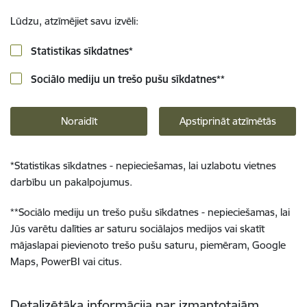
Lūdzu, atzīmējiet savu izvēli:
Statistikas sīkdatnes
*
Sociālo mediju un trešo pušu sīkdatnes
**
Noraidīt
Apstiprināt atzīmētās
*
Statistikas sīkdatnes - nepieciešamas, lai uzlabotu vietnes
darbību un pakalpojumus.
**
Sociālo mediju un trešo pušu sīkdatnes - nepieciešamas, lai
Jūs varētu dalīties ar saturu sociālajos medijos vai skatīt
mājaslapai pievienoto trešo pušu saturu, piemēram, Google
Maps, PowerBI vai citus.
Detalizētāka informācija par izmantotajām