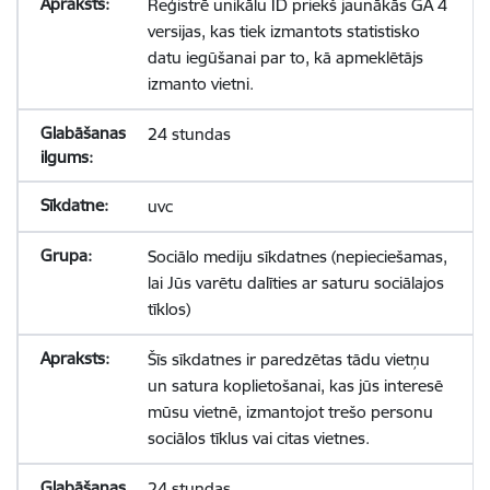
Reģistrē unikālu ID priekš jaunākās GA 4
versijas, kas tiek izmantots statistisko
datu iegūšanai par to, kā apmeklētājs
izmanto vietni.
24 stundas
uvc
Sociālo mediju sīkdatnes (nepieciešamas,
lai Jūs varētu dalīties ar saturu sociālajos
tīklos)
Šīs sīkdatnes ir paredzētas tādu vietņu
un satura koplietošanai, kas jūs interesē
mūsu vietnē, izmantojot trešo personu
sociālos tīklus vai citas vietnes.
24 stundas