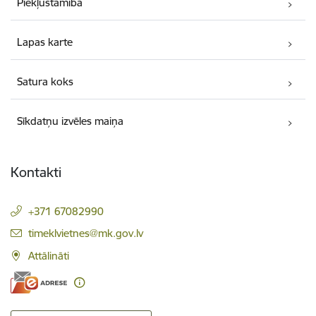
Piekļūstamība
Lapas karte
Satura koks
Sīkdatņu izvēles maiņa
Kontakti
+371 67082990
E-pasts:
timeklvietnes@mk.gov.lv
Attālināti