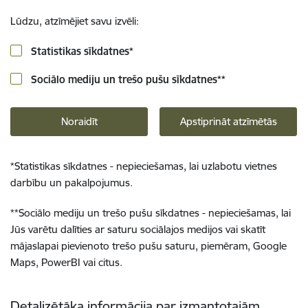
Lūdzu, atzīmējiet savu izvēli:
Statistikas sīkdatnes
*
Sociālo mediju un trešo pušu sīkdatnes
**
Noraidīt
Apstiprināt atzīmētās
*
Statistikas sīkdatnes - nepieciešamas, lai uzlabotu vietnes
darbību un pakalpojumus.
**
Sociālo mediju un trešo pušu sīkdatnes - nepieciešamas, lai
Jūs varētu dalīties ar saturu sociālajos medijos vai skatīt
mājaslapai pievienoto trešo pušu saturu, piemēram, Google
Maps, PowerBI vai citus.
Detalizētāka informācija par izmantotajām