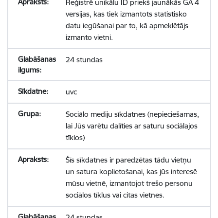
Reģistrē unikālu ID priekš jaunākās GA 4
versijas, kas tiek izmantots statistisko
datu iegūšanai par to, kā apmeklētājs
izmanto vietni.
24 stundas
uvc
Sociālo mediju sīkdatnes (nepieciešamas,
lai Jūs varētu dalīties ar saturu sociālajos
tīklos)
Šīs sīkdatnes ir paredzētas tādu vietņu
un satura koplietošanai, kas jūs interesē
mūsu vietnē, izmantojot trešo personu
sociālos tīklus vai citas vietnes.
24 stundas