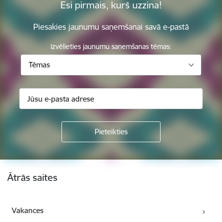
Esi pirmais, kurš uzzina!
Piesakies jaunumu saņemšanai savā e-pastā
Izvēlieties jaunumu saņemšanas tēmas:
Tēmas
Kājene
Ātrās saites
Vakances