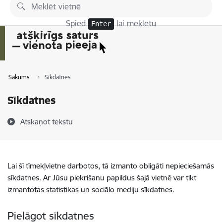
Pāriet uz lapas saturu
Spied
lai meklētu
Enter
Sākums
Sīkdatnes
Sīkdatnes
Atskaņot tekstu
Lai šī tīmekļvietne darbotos, tā izmanto obligāti nepieciešamās
sīkdatnes. Ar Jūsu piekrišanu papildus šajā vietnē var tikt
izmantotas statistikas un sociālo mediju sīkdatnes.
Pielāgot sīkdatnes