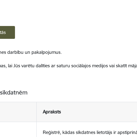
tās
ietnes darbību un pakalpojumus.
, lai Jūs varētu dalīties ar saturu sociālajos medijos vai skatīt mā
 sīkdatnēm
Apraksts
Reģistrē, kādas sīkdatnes lietotājs ir apstiprinā