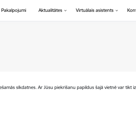
Pakalpojumi
Aktualitātes
Virtuālais asistents
Kont
iešamās sīkdatnes. Ar Jūsu piekrišanu papildus šajā vietnē var tikt i