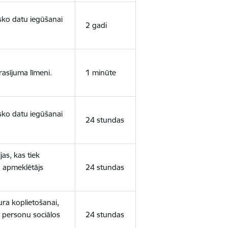
isko datu iegūšanai
2 gadi
rasījuma līmeni.
1 minūte
isko datu iegūšanai
24 stundas
as, kas tiek
ā apmeklētājs
24 stundas
ura koplietošanai,
o personu sociālos
24 stundas