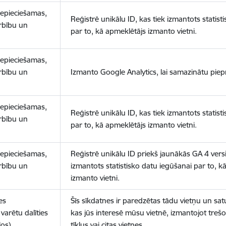
nepieciešamas,
Reģistrē unikālu ID, kas tiek izmantots statist
arbību un
par to, kā apmeklētājs izmanto vietni.
nepieciešamas,
arbību un
Izmanto Google Analytics, lai samazinātu piep
nepieciešamas,
Reģistrē unikālu ID, kas tiek izmantots statist
arbību un
par to, kā apmeklētājs izmanto vietni.
nepieciešamas,
Reģistrē unikālu ID priekš jaunākās GA 4 versij
arbību un
izmantots statistisko datu iegūšanai par to, k
izmanto vietni.
es
Šīs sīkdatnes ir paredzētas tādu vietņu un sat
varētu dalīties
kas jūs interesē mūsu vietnē, izmantojot treš
los)
tīklus vai citas vietnes.