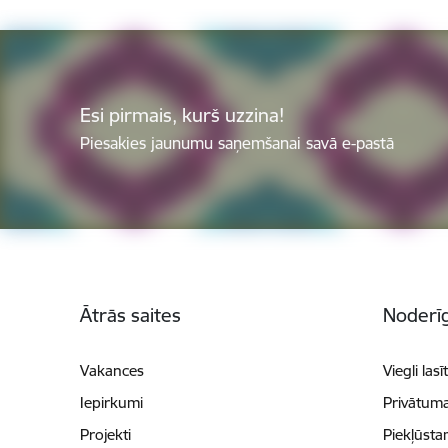
Esi pirmais, kurš uzzina!
Piesakies jaunumu saņemšanai savā e-pastā
Kājene
Ātrās saites
Noderīg
Vakances
Viegli lasī
Iepirkumi
Privātuma
Projekti
Piekļūsta