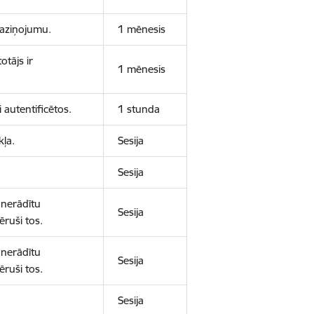
 paziņojumu.
1 mēnesis
otājs ir
1 mēnesis
 autentificētos.
1 stunda
kļa.
Sesija
Sesija
 nerādītu
Sesija
ēruši tos.
 nerādītu
Sesija
ēruši tos.
Sesija