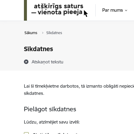
Pāriet uz lapas saturu
Par mums
Sākums
Sīkdatnes
Sīkdatnes
Atskaņot tekstu
Lai šī tīmekļvietne darbotos, tā izmanto obligāti nepiec
sīkdatnes.
Pielāgot sīkdatnes
Lūdzu, atzīmējiet savu izvēli: