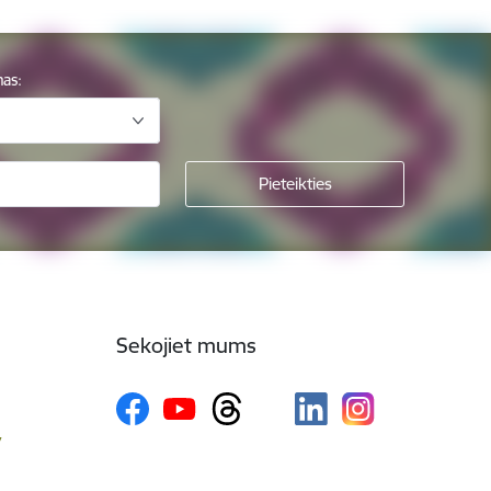
mas:
Sekojiet mums
v