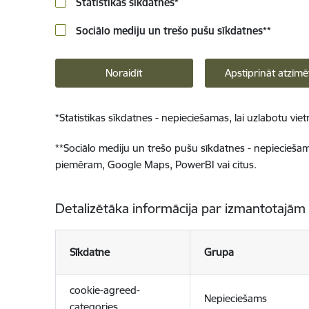
Statistikas sīkdatnes
*
Sociālo mediju un trešo pušu sīkdatnes
**
Noraidīt
Apstiprināt atzīmē
*
Statistikas sīkdatnes - nepieciešamas, lai uzlabotu v
**
Sociālo mediju un trešo pušu sīkdatnes - nepieciešamas
piemēram, Google Maps, PowerBI vai citus.
Detalizētāka informācija par izmantotajām
Sīkdatne
Grupa
cookie-agreed-
Nepieciešams
categories