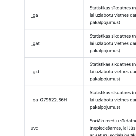
Statistikas sīkdatnes (
_ga
lai uzlabotu vietnes d
pakalpojumus)
Statistikas sīkdatnes (
_gat
lai uzlabotu vietnes d
pakalpojumus)
Statistikas sīkdatnes (
_gid
lai uzlabotu vietnes d
pakalpojumus)
Statistikas sīkdatnes (
_ga_Q79622JS6H
lai uzlabotu vietnes d
pakalpojumus)
Sociālo mediju sīkdatn
uvc
(nepieciešamas, lai Jūs 
ar saturu sociālajos tīk