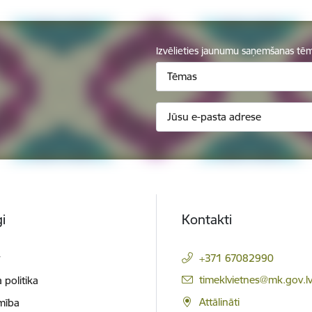
Izvēlieties jaunumu saņemšanas tē
Tēmas
i
Kontakti
t
+371 67082990
E-pasts:
timeklvietnes@mk.gov.l
 politika
Attālināti
mība