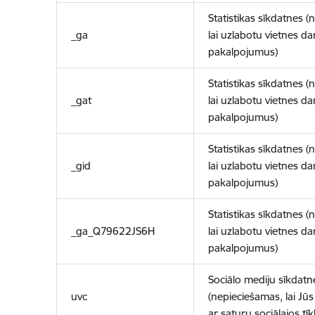
Statistikas sīkdatnes (
_ga
lai uzlabotu vietnes d
pakalpojumus)
Statistikas sīkdatnes (
_gat
lai uzlabotu vietnes d
pakalpojumus)
Statistikas sīkdatnes (
_gid
lai uzlabotu vietnes d
pakalpojumus)
Statistikas sīkdatnes (
_ga_Q79622JS6H
lai uzlabotu vietnes d
pakalpojumus)
Sociālo mediju sīkdatn
uvc
(nepieciešamas, lai Jūs 
ar saturu sociālajos tīk