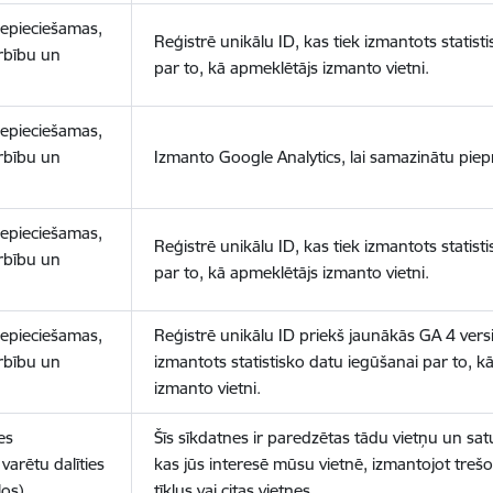
nepieciešamas,
Reģistrē unikālu ID, kas tiek izmantots statist
arbību un
par to, kā apmeklētājs izmanto vietni.
nepieciešamas,
arbību un
Izmanto Google Analytics, lai samazinātu piep
nepieciešamas,
Reģistrē unikālu ID, kas tiek izmantots statist
arbību un
par to, kā apmeklētājs izmanto vietni.
nepieciešamas,
Reģistrē unikālu ID priekš jaunākās GA 4 versij
arbību un
izmantots statistisko datu iegūšanai par to, k
izmanto vietni.
es
Šīs sīkdatnes ir paredzētas tādu vietņu un sat
varētu dalīties
kas jūs interesē mūsu vietnē, izmantojot treš
los)
tīklus vai citas vietnes.