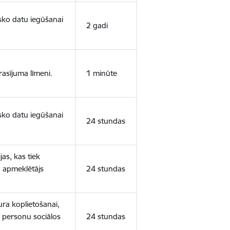
isko datu iegūšanai
2 gadi
rasījuma līmeni.
1 minūte
isko datu iegūšanai
24 stundas
as, kas tiek
ā apmeklētājs
24 stundas
ura koplietošanai,
o personu sociālos
24 stundas