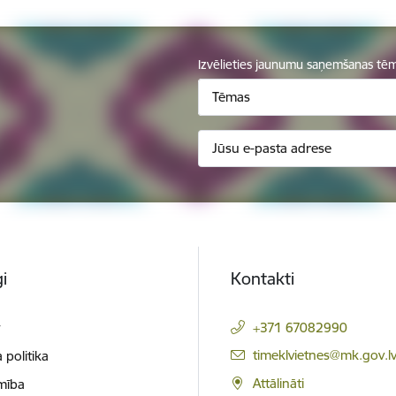
Izvēlieties jaunumu saņemšanas tē
Tēmas
i
Kontakti
t
+371 67082990
E-pasts:
timeklvietnes@mk.gov.l
 politika
Attālināti
mība