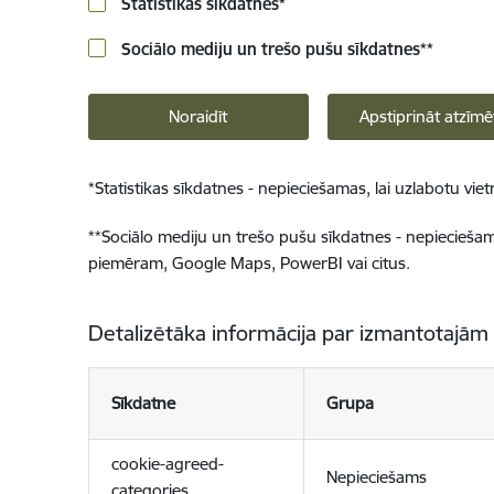
Statistikas sīkdatnes
*
Sociālo mediju un trešo pušu sīkdatnes
**
Noraidīt
Apstiprināt atzīmē
*
Statistikas sīkdatnes - nepieciešamas, lai uzlabotu v
**
Sociālo mediju un trešo pušu sīkdatnes - nepieciešamas
piemēram, Google Maps, PowerBI vai citus.
Detalizētāka informācija par izmantotajām
Sīkdatne
Grupa
cookie-agreed-
Nepieciešams
categories