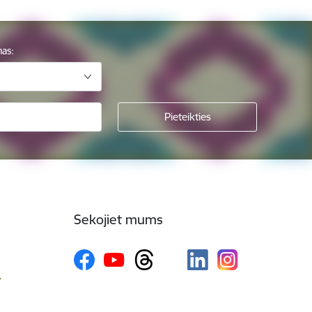
mas:
Sekojiet mums
v