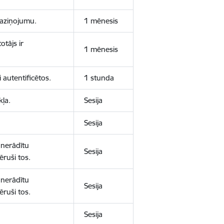
 paziņojumu.
1 mēnesis
otājs ir
1 mēnesis
 autentificētos.
1 stunda
kļa.
Sesija
Sesija
 nerādītu
Sesija
ēruši tos.
 nerādītu
Sesija
ēruši tos.
Sesija