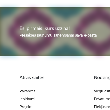
Esi pirmais, kurš uzzina!
Piesakies jaunumu saņemšanai savā e-pastā
Kājene
Ātrās saites
Noderīg
Vakances
Viegli lasī
Iepirkumi
Privātuma
Projekti
Piekļūsta