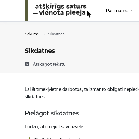
Pāriet uz lapas saturu
Par mums
Sākums
Sīkdatnes
Sīkdatnes
Atskaņot tekstu
Lai šī tīmekļvietne darbotos, tā izmanto obligāti nepiec
sīkdatnes.
Pielāgot sīkdatnes
Lūdzu, atzīmējiet savu izvēli: