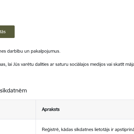
tās
ietnes darbību un pakalpojumus.
, lai Jūs varētu dalīties ar saturu sociālajos medijos vai skatīt mā
 sīkdatnēm
Apraksts
Reģistrē, kādas sīkdatnes lietotājs ir apstiprinā