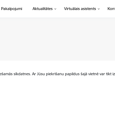
Pakalpojumi
Aktualitātes
Virtuālais asistents
Kont
iešamās sīkdatnes. Ar Jūsu piekrišanu papildus šajā vietnē var tikt i