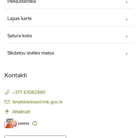
Piekļūstamība
Lapas karte
Satura koks
Sīkdatņu izvēles maiņa
Kontakti
+371 67082990
E-pasts:
timeklvietnes@mk.gov.lv
Attālināti