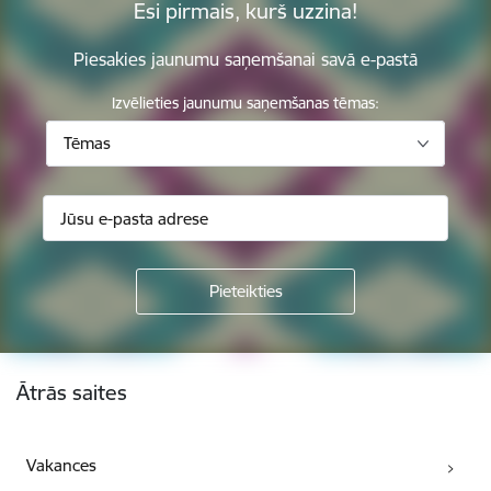
Esi pirmais, kurš uzzina!
Piesakies jaunumu saņemšanai savā e-pastā
Izvēlieties jaunumu saņemšanas tēmas:
Tēmas
Kājene
Ātrās saites
Vakances