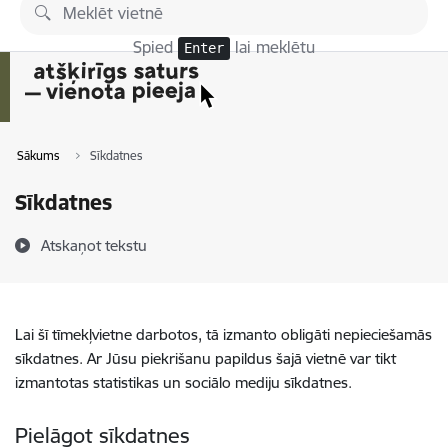
Pāriet uz lapas saturu
Spied
lai meklētu
Enter
Sākums
Sīkdatnes
Sīkdatnes
Atskaņot tekstu
Lai šī tīmekļvietne darbotos, tā izmanto obligāti nepieciešamās
sīkdatnes. Ar Jūsu piekrišanu papildus šajā vietnē var tikt
izmantotas statistikas un sociālo mediju sīkdatnes.
Pielāgot sīkdatnes