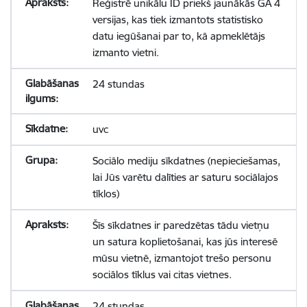
Reģistrē unikālu ID priekš jaunākās GA 4
versijas, kas tiek izmantots statistisko
datu iegūšanai par to, kā apmeklētājs
izmanto vietni.
24 stundas
uvc
Sociālo mediju sīkdatnes (nepieciešamas,
lai Jūs varētu dalīties ar saturu sociālajos
tīklos)
Šīs sīkdatnes ir paredzētas tādu vietņu
un satura koplietošanai, kas jūs interesē
mūsu vietnē, izmantojot trešo personu
sociālos tīklus vai citas vietnes.
24 stundas