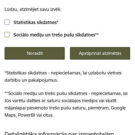
Lūdzu, atzīmējiet savu izvēli:
Statistikas sīkdatnes
*
Sociālo mediju un trešo pušu sīkdatnes
**
Noraidīt
Apstiprināt atzīmētās
*
Statistikas sīkdatnes - nepieciešamas, lai uzlabotu vietnes
darbību un pakalpojumus.
**
Sociālo mediju un trešo pušu sīkdatnes - nepieciešamas, lai
Jūs varētu dalīties ar saturu sociālajos medijos vai skatīt
mājaslapai pievienoto trešo pušu saturu, piemēram, Google
Maps, PowerBI vai citus.
Detalizētāka informācija par izmantotajām