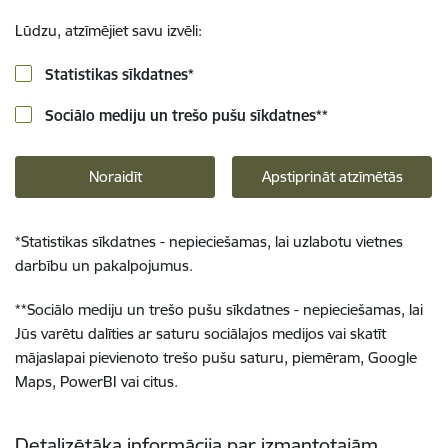
Lūdzu, atzīmējiet savu izvēli:
Statistikas sīkdatnes
*
Sociālo mediju un trešo pušu sīkdatnes
**
Noraidīt
Apstiprināt atzīmētās
*
Statistikas sīkdatnes - nepieciešamas, lai uzlabotu vietnes
darbību un pakalpojumus.
**
Sociālo mediju un trešo pušu sīkdatnes - nepieciešamas, lai
Jūs varētu dalīties ar saturu sociālajos medijos vai skatīt
mājaslapai pievienoto trešo pušu saturu, piemēram, Google
Maps, PowerBI vai citus.
Detalizētāka informācija par izmantotajām