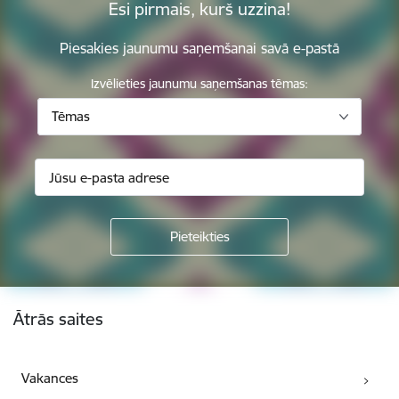
Esi pirmais, kurš uzzina!
Piesakies jaunumu saņemšanai savā e-pastā
Izvēlieties jaunumu saņemšanas tēmas:
Tēmas
Kājene
Ātrās saites
Vakances