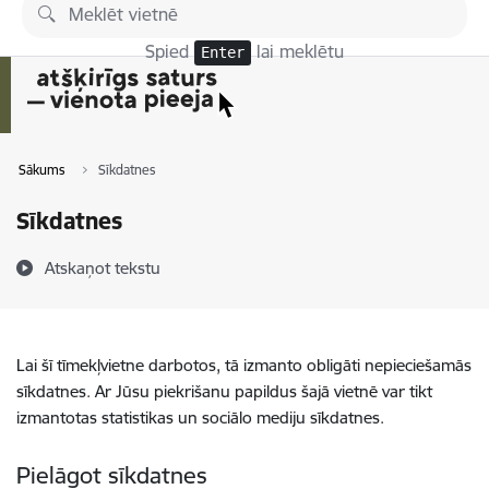
Pāriet uz lapas saturu
Spied
lai meklētu
Enter
Sākums
Sīkdatnes
Sīkdatnes
Atskaņot tekstu
Lai šī tīmekļvietne darbotos, tā izmanto obligāti nepieciešamās
sīkdatnes. Ar Jūsu piekrišanu papildus šajā vietnē var tikt
izmantotas statistikas un sociālo mediju sīkdatnes.
Pielāgot sīkdatnes