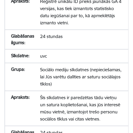
Reģistrē unikālu ID priekš jaunākās GA 4
versijas, kas tiek izmantots statistisko
datu iegūšanai par to, kā apmeklētājs
izmanto vietni.
24 stundas
uvc
Sociālo mediju sīkdatnes (nepieciešamas,
lai Jūs varētu dalīties ar saturu sociālajos
tīklos)
Šīs sīkdatnes ir paredzētas tādu vietņu
un satura koplietošanai, kas jūs interesē
mūsu vietnē, izmantojot trešo personu
sociālos tīklus vai citas vietnes.
24 stundas