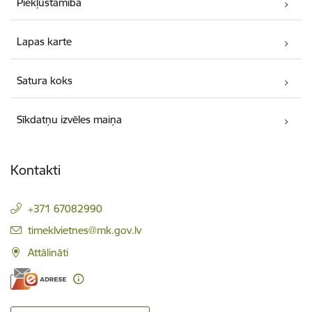
Piekļūstamība
Lapas karte
Satura koks
Sīkdatņu izvēles maiņa
Kontakti
+371 67082990
E-pasts:
timeklvietnes@mk.gov.lv
Attālināti