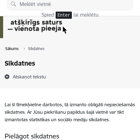
Pāriet uz lapas saturu
Spied
lai meklētu
Enter
Sākums
Sīkdatnes
Sīkdatnes
Atskaņot tekstu
Lai šī tīmekļvietne darbotos, tā izmanto obligāti nepieciešamās
sīkdatnes. Ar Jūsu piekrišanu papildus šajā vietnē var tikt
izmantotas statistikas un sociālo mediju sīkdatnes.
Pielāgot sīkdatnes