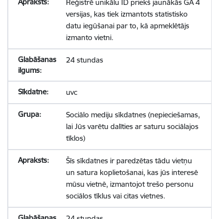
Reģistrē unikālu ID priekš jaunākās GA 4
versijas, kas tiek izmantots statistisko
datu iegūšanai par to, kā apmeklētājs
izmanto vietni.
24 stundas
uvc
Sociālo mediju sīkdatnes (nepieciešamas,
lai Jūs varētu dalīties ar saturu sociālajos
tīklos)
Šīs sīkdatnes ir paredzētas tādu vietņu
un satura koplietošanai, kas jūs interesē
mūsu vietnē, izmantojot trešo personu
sociālos tīklus vai citas vietnes.
24 stundas