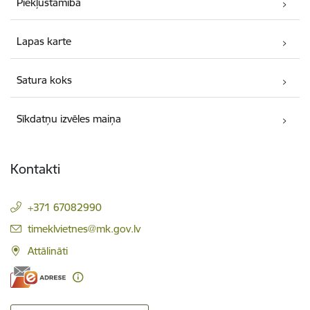
Piekļūstamība
Lapas karte
Satura koks
Sīkdatņu izvēles maiņa
Kontakti
+371 67082990
E-pasts:
timeklvietnes@mk.gov.lv
Attālināti