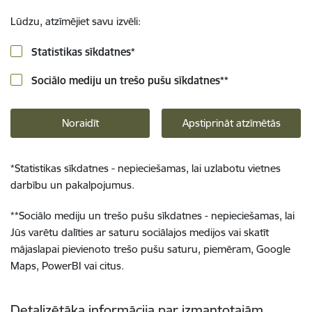
Lūdzu, atzīmējiet savu izvēli:
Statistikas sīkdatnes
*
Sociālo mediju un trešo pušu sīkdatnes
**
Noraidīt
Apstiprināt atzīmētās
*
Statistikas sīkdatnes - nepieciešamas, lai uzlabotu vietnes
darbību un pakalpojumus.
**
Sociālo mediju un trešo pušu sīkdatnes - nepieciešamas, lai
Jūs varētu dalīties ar saturu sociālajos medijos vai skatīt
mājaslapai pievienoto trešo pušu saturu, piemēram, Google
Maps, PowerBI vai citus.
Detalizētāka informācija par izmantotajām