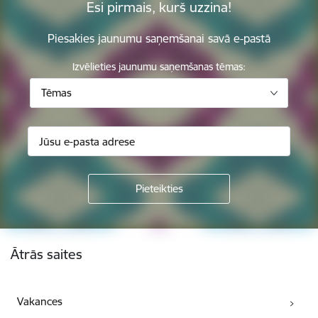
Esi pirmais, kurš uzzina!
Piesakies jaunumu saņemšanai savā e-pastā
Izvēlieties jaunumu saņemšanas tēmas:
Tēmas
Kājene
Ātrās saites
Vakances