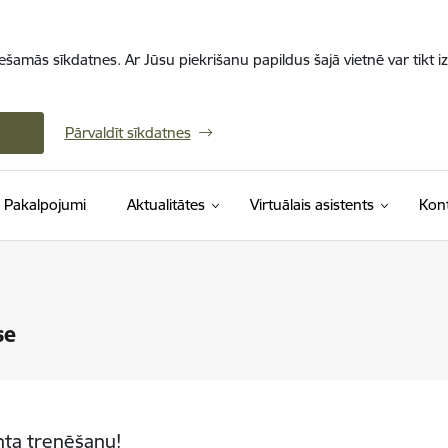
iešamās sīkdatnes. Ar Jūsu piekrišanu papildus šajā vietnē var tikt i
Pārvaldīt sīkdatnes
Pakalpojumi
Aktualitātes
Virtuālais asistents
Kont
se
inta trenēšanu!