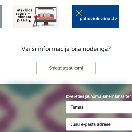
Vai šī informācija bija noderīga?
Sniegt atsauksmi
Izvēlieties jaunumu saņemšanas tē
Tēmas