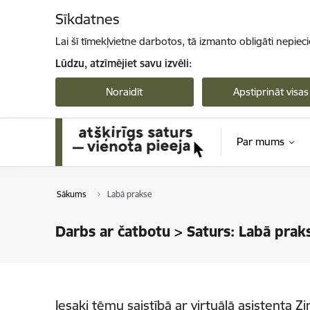
Pāriet uz lapas saturu
Sīkdatnes
Lai šī tīmekļvietne darbotos, tā izmanto obligāti nepiec
Lūdzu, atzīmējiet savu izvēli:
Noraidīt
Apstiprināt visas
Par mums
Sākums
Labā prakse
Darbs ar čatbotu > Saturs: Labā prak
Iesaki tēmu saistībā ar virtuālā asistenta Z