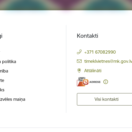
i
Kontakti
t
+371 67082990
E-pasts:
timeklvietnes@mk.gov.l
 politika
Attālināti
mība
te
oks
izvēles maiņa
Visi kontakti