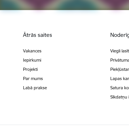
Kājene
Ātrās saites
Noderīg
Vakances
Viegli lasī
Iepirkumi
Privātuma
Projekti
Piekļūsta
Par mums
Lapas kar
Labā prakse
Satura k
Sīkdatņu 