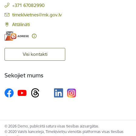
+371 67082990
E-pasts:
timeklvietnes@mk.gov.lv
Attālināti
Visi kontakti
Sekojiet mums
© 2026 Demo, publicētā satura visas tiesības aizsargātas.
© 2020 Valsts kanceleja, Tīmekļvietņu vienotās platformas visas tiesības