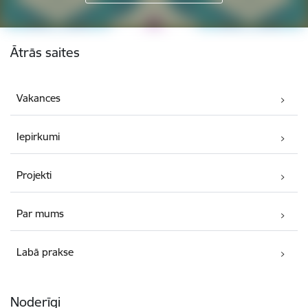
Kājene
Ātrās saites
Vakances
Iepirkumi
Projekti
Par mums
Labā prakse
Noderīgi