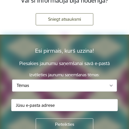
Vai šī informācija bija noderīga?
Sniegt atsauksmi
Esi pirmais, kurš uzzina!
Piesakies jaunumu saņemšanai savā e-pastā
Izvēlieties jaunumu saņemšanas tēmas:
Tēmas