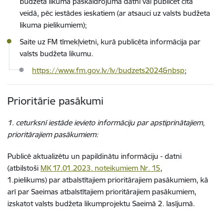
budžeta likuma paskaidrojuma datni vai publicēt citā
veidā, pēc iestādes ieskatiem
(ar atsauci uz valsts budžeta
likuma pielikumiem);
Saite uz FM tīmekļvietni, kurā publicēta informācija par
valsts budžeta likumu.
https://www.fm.gov.lv/lv/budzets2024&nbsp
;
Prioritārie pasākumi
1. ceturksnī iestāde ievieto informāciju par apstiprinātajiem,
prioritārajiem pasākumiem:
Publicē aktualizētu un papildinātu informāciju - datni
(atbilstoši
MK 17.01.2023. noteikumiem Nr. 15
,
1.pielikums) par atbalstītajiem prioritārajiem pasākumiem, kā
arī par Saeimas atbalstītajiem prioritārajiem pasākumiem,
izskatot valsts budžeta likumprojektu Saeimā 2. lasījumā.