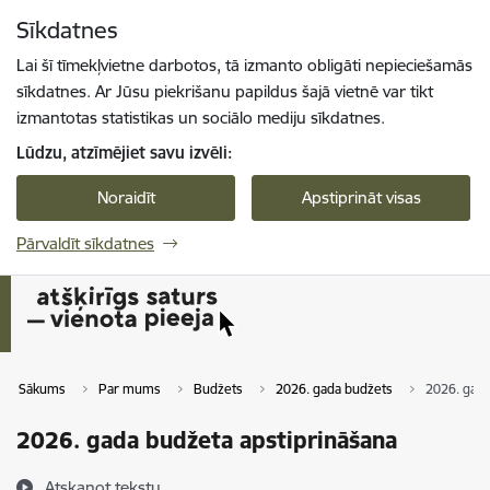
Pāriet uz lapas saturu
Sīkdatnes
Spied
lai meklētu
Enter
Lai šī tīmekļvietne darbotos, tā izmanto obligāti nepieciešamās
sīkdatnes. Ar Jūsu piekrišanu papildus šajā vietnē var tikt
izmantotas statistikas un sociālo mediju sīkdatnes.
Lūdzu, atzīmējiet savu izvēli:
Noraidīt
Apstiprināt visas
Pārvaldīt sīkdatnes
Sākums
Par mums
Budžets
2026. gada budžets
2026. gada
2026. gada budžeta apstiprināšana
Atskaņot tekstu