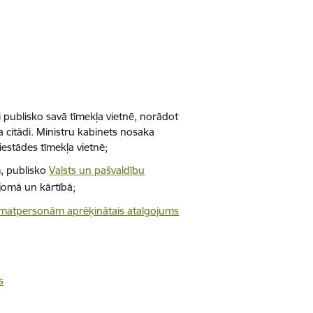
publisko savā tīmekļa vietnē, norādot
 citādi. Ministru kabinets nosaka
iestādes tīmekļa vietnē;
m, publisko
Valsts un pašvaldību
jomā un kārtībā;
 amatpersonām aprēķinātais atalgojums
s