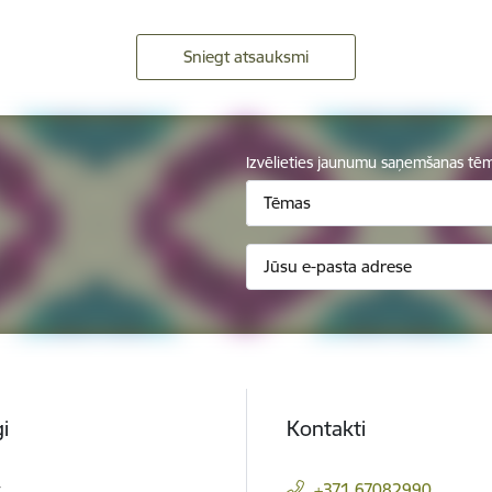
Sniegt atsauksmi
Izvēlieties jaunumu saņemšanas tē
Tēmas
i
Kontakti
t
+371 67082990