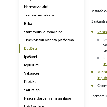
Normatīvie akti
Iestāde p
Trauksmes celšana
Saskaņā a
Ētika
Starptautiskā sadarbība
Valst
Ie
Tīmekļvietņu vienotā platforma
vā
Budžets
te
Īpašumi
In
in
Iepirkumi
Minis
Vakances
ir pub
Projekti
Citie
Satura tipi
Piemērs M
Resursi darbam ar mājaslapu
Labā prakse