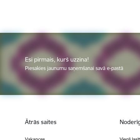
Esi pirmais, kurš uzzina!
Piesakies jaunumu saņemšanai savā e-pastā
Kājene
Ātrās saites
Noderīg
Vakances
Viegli lasī