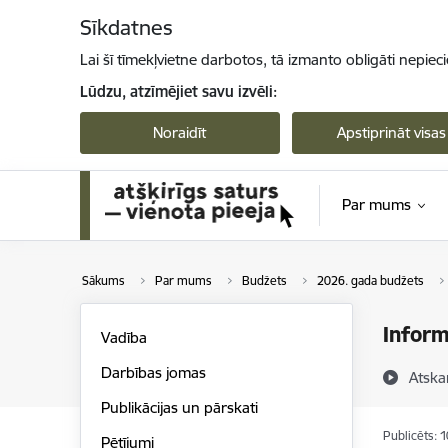
Pāriet uz lapas saturu
Sīkdatnes
Lai šī tīmekļvietne darbotos, tā izmanto obligāti nepiec
Lūdzu, atzīmējiet savu izvēli:
Noraidīt
Apstiprināt visas
Par mums
Sākums
Par mums
Budžets
2026. gada budžets
Inform
Vadība
Darbības jomas
Atska
Publikācijas un pārskati
Publicēts: 
Pētījumi