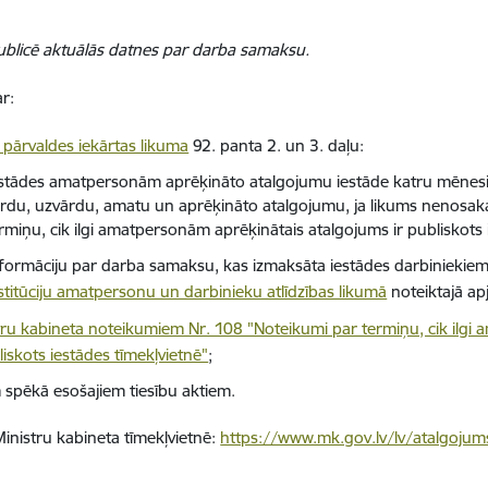
ublicē aktuālās datnes par darba samaksu
.
r:
s pārvaldes iekārtas likuma
92. panta 2. un 3. daļu:
stādes amatpersonām aprēķināto atalgojumu iestāde katru mēnesi 
rdu, uzvārdu, amatu un aprēķināto atalgojumu, ja likums nenosaka
rmiņu, cik ilgi amatpersonām aprēķinātais atalgojums ir publiskots 
formāciju par darba samaksu, kas izmaksāta iestādes darbiniekie
stitūciju amatpersonu un darbinieku atlīdzības likumā
noteiktajā ap
tru kabineta noteikumiem Nr. 108 "Noteikumi par termiņu, cik ilgi
liskots iestādes tīmekļvietnē"
;
m spēkā esošajiem tiesību aktiem.
inistru kabineta tīmekļvietnē:
https://www.mk.gov.lv/lv/atalgojum