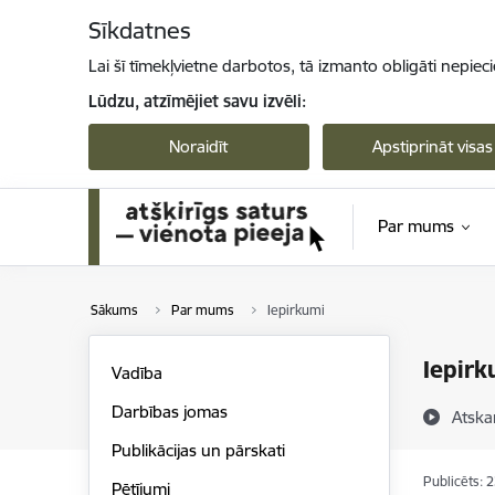
Pāriet uz lapas saturu
Sīkdatnes
Lai šī tīmekļvietne darbotos, tā izmanto obligāti nepiec
Lūdzu, atzīmējiet savu izvēli:
Noraidīt
Apstiprināt visas
Par mums
Sākums
Par mums
Iepirkumi
Iepirk
Vadība
Darbības jomas
Atska
Publikācijas un pārskati
Publicēts: 
Pētījumi