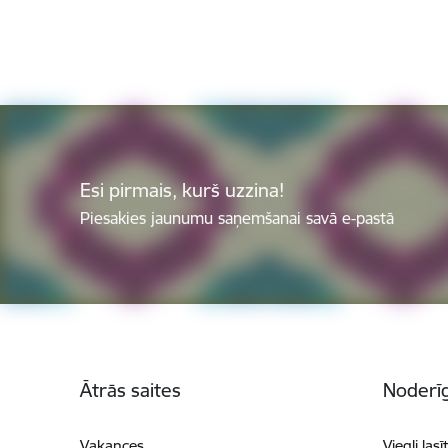
Esi pirmais, kurš uzzina!
Piesakies jaunumu saņemšanai savā e-pastā
Kājene
Ātrās saites
Noderīg
Vakances
Viegli lasī