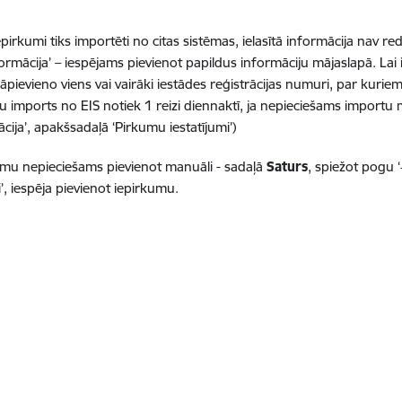
pirkumi tiks importēti no citas sistēmas, ielasītā informācija nav r
ormācija’ – iespējams pievienot papildus informāciju mājaslapā. Lai ie
 jāpievieno viens vai vairāki iestādes reģistrācijas numuri, par kur
u imports no EIS notiek 1 reizi diennaktī, ja nepieciešams importu 
cija’, apakšsadaļā ‘Pirkumu iestatījumi’)
umu nepieciešams pievienot manuāli - sadaļā
Saturs
, spiežot pogu ‘
’, iespēja pievienot iepirkumu.