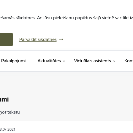
iešamās sīkdatnes. Ar Jūsu piekrišanu papildus šajā vietnē var tikt i
Pārvaldīt sīkdatnes
Pakalpojumi
Aktualitātes
Virtuālais asistents
Kont
umi
ņot tekstu
23.07.2021.