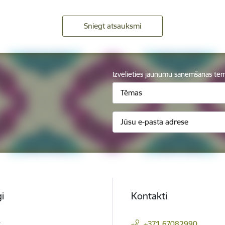
Sniegt atsauksmi
Izvēlieties jaunumu saņemšanas tē
Tēmas
i
Kontakti
t
+371 67082990