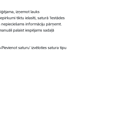
ediģējama, izņemot lauks
pirkumi tiktu ielasīti, saturā ‘Iestādes
iem nepieciešams informāciju pārņemt.
manuāli palaist iespējams sadaļā
+Pievienot saturu’ izvēloties satura tipu