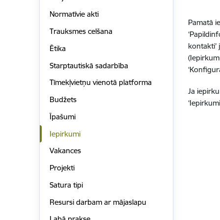
Normatīvie akti
Pamatā ie
Trauksmes celšana
‘Papildinf
kontakti’
Ētika
(Iepirkum
Starptautiskā sadarbība
‘Konfigurā
Tīmekļvietņu vienotā platforma
Ja iepirk
Budžets
‘Iepirkumi
Īpašumi
Iepirkumi
Vakances
Projekti
Satura tipi
Resursi darbam ar mājaslapu
Labā prakse