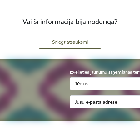
Vai šī informācija bija noderīga?
Sniegt atsauksmi
Izvēlieties jaunumu saņemšanas tē
Tēmas