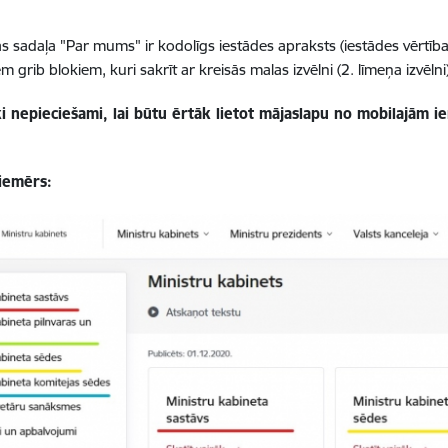
s sadaļa "Par mums" ir kodolīgs iestādes apraksts (iestādes vērtības
m grib blokiem, kuri sakrīt ar kreisās malas izvēlni (2. līmeņa izvēlni)
i nepieciešami, lai būtu ērtāk lietot mājaslapu no mobilajām ie
.
piemērs: