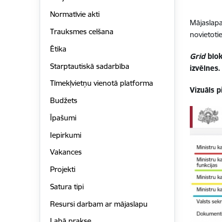
Normatīvie akti
Mājaslapa
Trauksmes celšana
novietotie
Ētika
Grid
blok
Starptautiskā sadarbība
izvēlnes
Tīmekļvietņu vienotā platforma
Vizuāls 
Budžets
Īpašumi
Iepirkumi
Vakances
Projekti
Satura tipi
Resursi darbam ar mājaslapu
Labā prakse