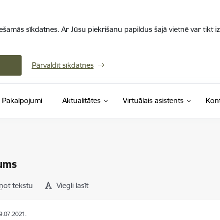
iešamās sīkdatnes. Ar Jūsu piekrišanu papildus šajā vietnē var tikt i
Pārvaldīt sīkdatnes
Pakalpojumi
Aktualitātes
Virtuālais asistents
Kont
ums
ņot tekstu
Viegli lasīt
19.07.2021.