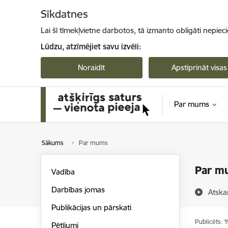
Pāriet uz lapas saturu
Sīkdatnes
Lai šī tīmekļvietne darbotos, tā izmanto obligāti nepiec
Lūdzu, atzīmējiet savu izvēli:
Noraidīt
Apstiprināt visas
Par mums
Sākums
Par mums
Par m
Vadība
Darbības jomas
Atska
Publikācijas un pārskati
Publicēts: 
Pētījumi