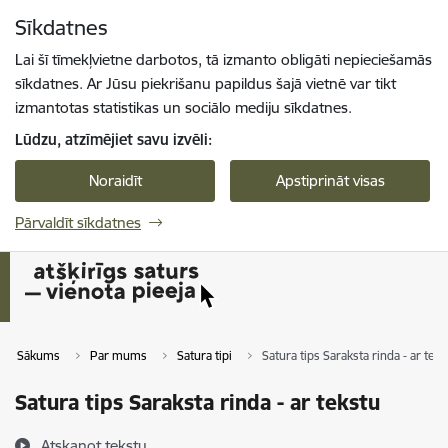
Pāriet uz lapas saturu
Sīkdatnes
Spied
lai meklētu
Enter
Lai šī tīmekļvietne darbotos, tā izmanto obligāti nepieciešamās
sīkdatnes. Ar Jūsu piekrišanu papildus šajā vietnē var tikt
izmantotas statistikas un sociālo mediju sīkdatnes.
Lūdzu, atzīmējiet savu izvēli:
Noraidīt
Apstiprināt visas
Pārvaldīt sīkdatnes
Sākums
Par mums
Satura tipi
Satura tips Saraksta rinda - ar teks
Satura tips Saraksta rinda - ar tekstu
Atskaņot tekstu