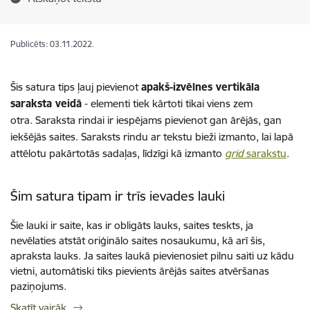
Publicēts: 03.11.2022.
Šis satura tips ļauj pievienot
apakš-izvēlnes vertikāla
saraksta veidā
- elementi tiek kārtoti tikai viens zem
otra. Saraksta rindai ir iespējams pievienot gan ārējās, gan
iekšējās saites. Saraksts rindu ar tekstu bieži izmanto, lai lapā
attēlotu pakārtotās sadaļas, līdzīgi kā izmanto
grid
sarakstu
.
Šim satura tipam ir trīs ievades lauki
Šie lauki ir saite, kas ir obligāts lauks, saites teskts, ja
nevēlaties atstāt oriģinālo saites nosaukumu, kā arī šis,
apraksta lauks. Ja saites laukā pievienosiet pilnu saiti uz kādu
vietni, automātiski tiks pievients ārējās saites atvēršanas
paziņojums.
Skatīt vairāk