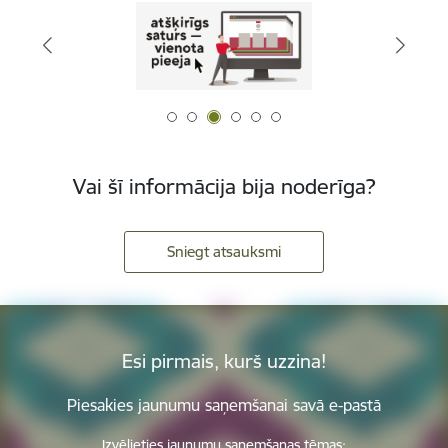
Vai šī informācija bija noderīga?
Sniegt atsauksmi
Esi pirmais, kurš uzzina!
Piesakies jaunumu saņemšanai savā e-pastā
Izvēlieties jaunumu saņemšanas tēmas: