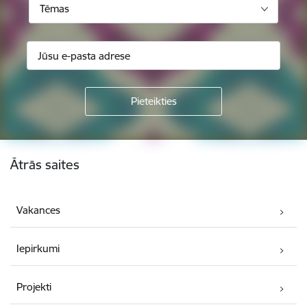
Tēmas
Kājene
Ātrās saites
Vakances
Iepirkumi
Projekti