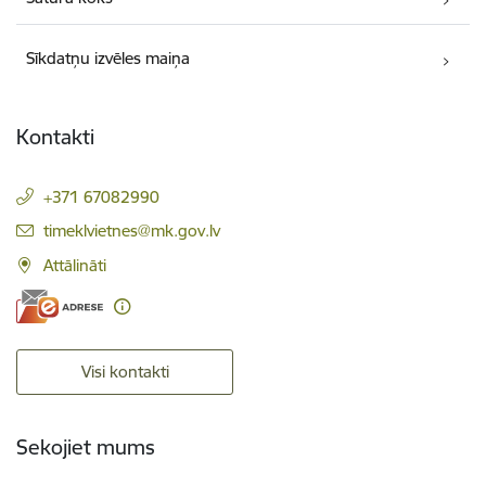
Sīkdatņu izvēles maiņa
Kontakti
+371 67082990
E-pasts:
timeklvietnes@mk.gov.lv
Attālināti
Visi kontakti
Sekojiet mums