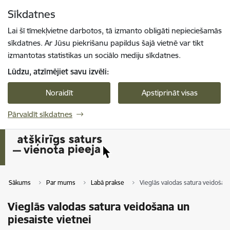
Pāriet uz lapas saturu
Sīkdatnes
Spied
lai meklētu
Enter
Lai šī tīmekļvietne darbotos, tā izmanto obligāti nepieciešamās
sīkdatnes. Ar Jūsu piekrišanu papildus šajā vietnē var tikt
izmantotas statistikas un sociālo mediju sīkdatnes.
Lūdzu, atzīmējiet savu izvēli:
Noraidīt
Apstiprināt visas
Pārvaldīt sīkdatnes
Sākums
Par mums
Labā prakse
Vieglās valodas satura veidošana
Vieglās valodas satura veidošana un
piesaiste vietnei