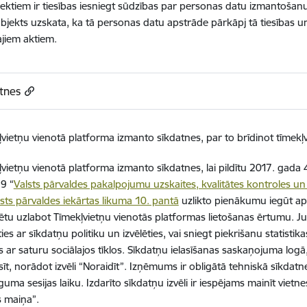
ektiem ir tiesības iesniegt sūdzības par personas datu izmantošanu
ubjekts uzskata, ka tā personas datu apstrāde pārkāpj tā tiesības 
jiem aktiem.
tnes
vietņu vienotā platforma izmanto sīkdatnes, par to brīdinot tīmekļv
vietņu vienotā platforma izmanto sīkdatnes, lai pildītu 2017. gada 
9 “
Valsts pārvaldes pakalpojumu uzskaites, kvalitātes kontroles un
sts pārvaldes iekārtas likuma 10. pantā
uzlikto pienākumu iegūt apm
rētu uzlabot Tīmekļvietņu vienotās platformas lietošanas ērtumu. J
ties ar sīkdatņu politiku un izvēlēties, vai sniegt piekrišanu statistika
es ar saturu sociālajos tīklos. Sīkdatņu ielasīšanas saskaņojuma logā
sīt, norādot izvēli “Noraidīt”. Izņēmums ir obligātā tehniskā sīkdatne
guma sesijas laiku. Izdarīto sīkdatņu izvēli ir iespējams mainīt vietne
s maiņa”.