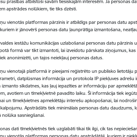
jūsu prasības atbilstoši savām tiesiskajām interesēm. Ja personas dat
em apstrādes nolūkiem, tie tiks dzēsti.
tņu vienotās platformas pārzinis ir atbildīgs par personas datu aps
, kuriem ir jānovērš personas datu ļaunprātīga izmantošana, neatļ
rvaldes iestāžu komunikācijas uzlabošanai personas datu pārzinis
otā formā var tikt izmantoti, lai izveidotu pārskata ziņojumus, kas var
tiek anonimizēti, un tajos neiekļauj personas datus.
ņu vienotajā platformā ir pieejami reģistrēto un publisko lietotāju pi
arametri, datplūsmas informācija un protokola IP piekļuves adrešu i
 izmanto sīkdatnes, kas ļauj iepazīties ar informāciju par apmeklēt
em, avotiem un tīmekļvietnē pavadīto laiku. Šī informācija tiek iegū
ai un tīmekļvietnes apmeklētāju interešu apkopošanai, lai nodroši
kalpojumu. Apstrādāts tiek minimālais personas datu daudzums, k
 nolūka sasniegšanai.
nas dati tīmekļvietnēs tiek uzglabāti tikai tik ilgi, cik tas nepiecieš
tņu vienotās platformas personas datu apstrādātāji, kuriem ir piekļ