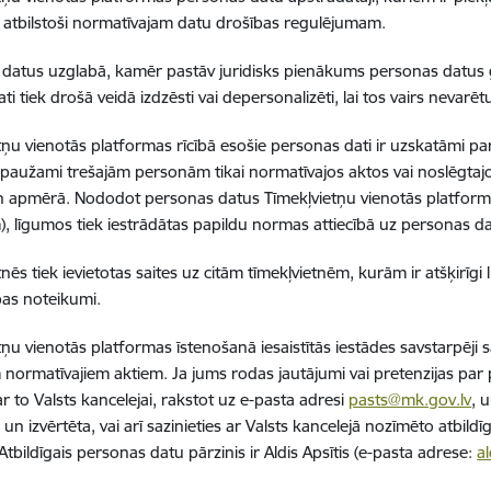
 atbilstoši normatīvajam datu drošības regulējumam.
datus uzglabā, kamēr pastāv juridisks pienākums personas datus 
i tiek drošā veidā izdzēsti vai depersonalizēti, lai tos vairs nevarētu
tņu vienotās platformas rīcībā esošie personas dati ir uzskatāmi pa
 izpaužami trešajām personām tikai normatīvajos aktos vai noslēgta
n apmērā. Nododot personas datus Tīmekļvietņu vienotās platform
), līgumos tiek iestrādātas papildu normas attiecībā uz personas da
tnēs tiek ievietotas saites uz citām tīmekļvietnēm, kurām ir atšķirīg
bas noteikumi.
tņu vienotās platformas īstenošanā iesaistītās iestādes savstarpēji
 normatīvajiem aktiem. Ja jums rodas jautājumi vai pretenzijas par
ar to Valsts kancelejai, rakstot uz e-pasta adresi
pasts@mk.gov.lv
, 
a un izvērtēta, vai arī sazinieties ar Valsts kancelejā nozīmēto atbi
Atbildīgais personas datu pārzinis ir Aldis Apsītis (e-pasta adrese:
a