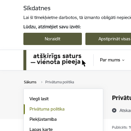
Pāriet uz lapas saturu
Sīkdatnes
Lai šī tīmekļvietne darbotos, tā izmanto obligāti nepiec
Lūdzu, atzīmējiet savu izvēli:
Noraidīt
Apstiprināt visas
Par mums
Sākums
Privātuma politika
Privāt
Viegli lasīt
Privātuma politika
Atska
Piekļūstamība
Publicēts: 
Lapas karte