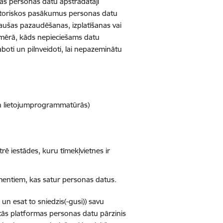
as personas datu apstrādātāji
izatoriskos pasākumus personas datu
jaušas pazaudēšanas, izplatīšanas vai
apmērā, kāds nepieciešams datu
boti un pilnveidoti, lai nepazeminātu
 un lietojumprogrammatūrās)
ē iestādes, kuru tīmekļvietnes ir
umentiem, kas satur personas datus.
 un esat to sniedzis(-gusi)) savu
tās platformas personas datu pārzinis