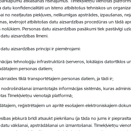
pārkāpumu atklāšanas risinājumus. Tīmekļvietņu vienotās platform
 datu konfidencialitāti un īsteno atbilstošus tehniskos un organ
bai no neatļautas piekļuves, nelikumīgas apstrādes, izpaušanas, ne
anas, ievērojot atbilstošas datu aizsardzības procedūras un tādā 
 nolūkiem. Personas datu aizsardzības pasākumi tiek pastāvīgi uzla
datu aizsardzības līmeni.
datu aizsardzības principi ir piemērojami:
mācijas tehnoloģiju infrastruktūrā (serveros, lokālajos datortīklos
ādātajiem personas datiem;
ārraides tīklā transportētajiem personas datiem, ja tādi ir;
 nodrošināšanai izmantotajās informācijas sistēmās, kuras administr
otas Tīmekļvietņu vienotajā platformā;
ādātajiem, reģistrētajiem un apritē esošajiem elektroniskajiem dok
esības jebkurā brīdī atsaukt piekrišanu (ja tāda no jums ir pieprasīta
datu vākšanai, apstrādāšanai un izmantošanai. Tīmekļvietņu vieno