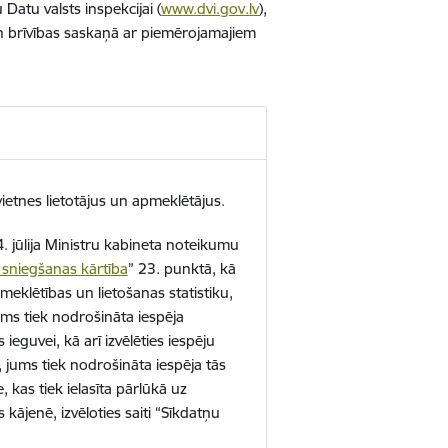
 Datu valsts inspekcijai
(
www.dvi.gov.lv
),
un brīvības saskaņā ar piemērojamajiem
ietnes lietotājus un apmeklētājus.
4. jūlija Ministru kabineta noteikumu
 sniegšanas kārtība
” 23. punktā, kā
eklētības un lietošanas statistiku,
ums tiek nodrošināta iespēja
s ieguvei, kā arī izvēlēties iespēju
, jums tiek nodrošināta iespēja tās
, kas tiek ielasīta pārlūkā uz
s kājenē, izvēloties saiti “Sīkdatņu