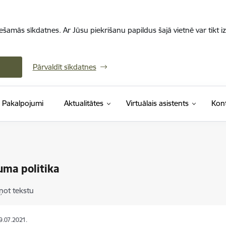
iešamās sīkdatnes. Ar Jūsu piekrišanu papildus šajā vietnē var tikt i
Pārvaldīt sīkdatnes
Pakalpojumi
Aktualitātes
Virtuālais asistents
Kont
uma politika
ņot tekstu
19.07.2021.