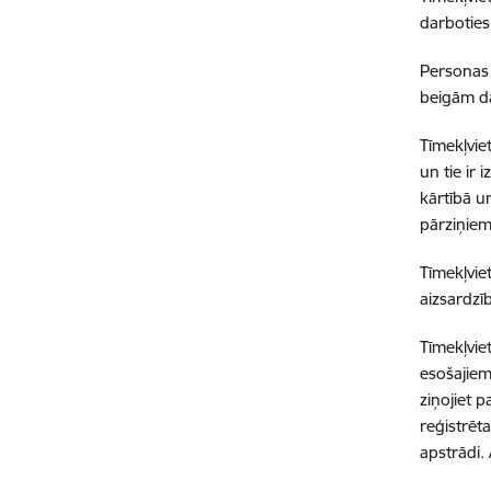
darboties
Personas 
beigām dat
Tīmekļvie
un tie ir
kārtībā u
pārziņiem
Tīmekļvie
aizsardzī
Tīmekļvie
esošajiem
ziņojiet p
reģistrēt
apstrādi. 