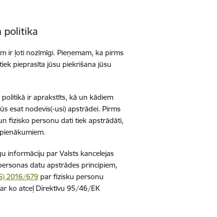
 politika
m ir ļoti nozīmīgi. Pieņemam, ka pirms
tiek pieprasīta jūsu piekrišana jūsu
politikā ir aprakstīts, kā un kādiem
ūs esat nodevis(-usi) apstrādei. Pirms
 fizisko personu dati tiek apstrādāti,
m pienākumiem.
gu informāciju par Valsts kancelejas
personas datu apstrādes principiem,
ES) 2016/679
par fizisku personu
 ar ko atceļ Direktīvu 95/46/EK