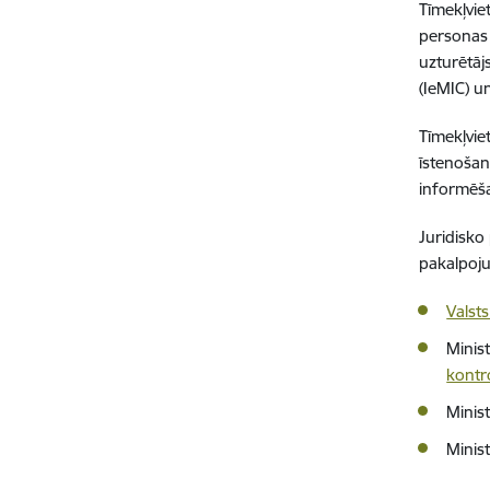
Tīmekļvie
personas 
uzturētājs
(IeMIC) u
Tīmekļvie
īstenošan
informēša
Juridisko
pakalpoju
Valst
Minist
kontr
Minist
Minis