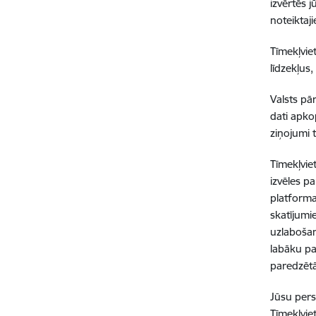
izvērtēs 
noteiktaji
Tīmekļvie
līdzekļus
Valsts pā
dati apkop
ziņojumi 
Tīmekļviet
izvēles p
platforma
skatījumi
uzlabošan
labāku pa
paredzētā
Jūsu perso
Tīmekļvie