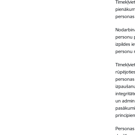
Tīmekļvie
pienākumu
personas 
Nodarbinā
personu p
izpildes 
personu r
Tīmekļvie
rūpējotie
personas 
izpaušanu
integritāt
un admini
pasākumi 
principie
Personas 