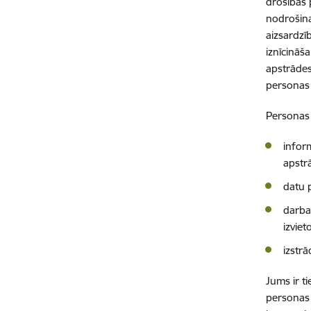
drošības 
nodrošina
aizsardzī
iznīcināš
apstrādes
personas 
Personas 
infor
apstr
datu p
darba
izviet
izstr
Jums ir ti
personas 