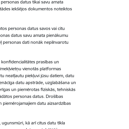
ā personas datus tikai savu amata
estādes iekšējos dokumentos noteiktos
ūtos personas datus savos vai citu
ersonas datus savu amata pienākumu
dēļ personas dati nonāk nepilnvarotu
t konfidencialitātes prasības un
Tīmekļvietņu vienotās platformas
u neatļautu piekļuvi jūsu datiem, datu
pienācīga datu apstrāde, uzglabāšana un
mērīgas un piemērotas fiziskās, tehniskās
trādātos personas datus.
Drošības
 un piemērojamajiem datu aizsardzības
 ugunsmūri, kā arī citus datu tīkla