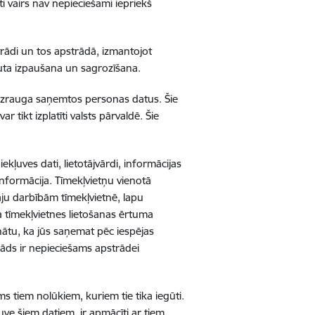
i vairs nav nepieciešami iepriekš
trādi un tos apstrādā, izmantojot
auta izpaušana un sagrozīšana.
 uzrauga saņemtos personas datus. Šie
 tikt izplatīti valsts pārvaldē. Šie
ekļuves dati, lietotājvārdi, informācijas
nformācija. Tīmekļvietņu vienotā
āju darbībām tīmekļvietnē, lapu
ta tīmekļvietnes lietošanas ērtuma
nātu, ka jūs saņemat pēc iespējas
āds ir nepieciešams apstrādei
ams tiem nolūkiem, kuriem tie tika iegūti.
uve šiem datiem, ir apmācīti ar tiem