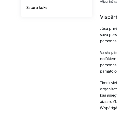
Atjaunināts
Satura koks
Vispār
Jūsu priv
savu perso
personas 
Valsts pā
nolūkiem 
personas 
pamatojot
Tīmekļvie
organizēt
kas snieg
aizsardzī
(Vispārīg