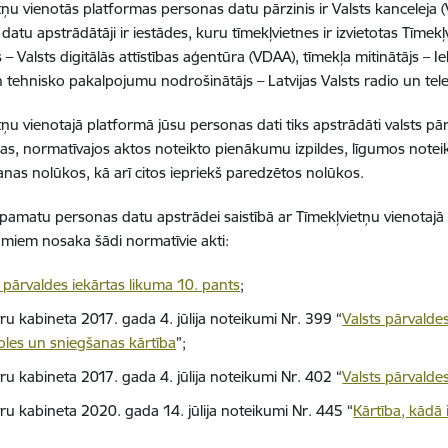
tņu vienotās platformas personas datu pārzinis ir Valsts kanceleja 
datu apstrādātāji ir iestādes, kuru tīmekļvietnes ir izvietotas Tīmek
 – Valsts digitālās attīstības aģentūra (VDAA), tīmekļa mitinātājs – Ie
n tehnisko pakalpojumu nodrošinātājs – Latvijas Valsts radio un telev
tņu vienotajā platformā jūsu personas dati tiks apstrādāti valsts pār
as, normatīvajos aktos noteikto pienākumu izpildes, līgumos noteikt
nas nolūkos, kā arī citos iepriekš paredzētos nolūkos.
 pamatu personas datu apstrādei saistībā ar Tīmekļvietņu vienotajā
miem nosaka šādi normatīvie akti:
s pārvaldes iekārtas likuma 10. pants
;
ru kabineta 2017. gada 4. jūlija noteikumi Nr. 399 “
Valsts pārvalde
oles un sniegšanas kārtība
”;
ru kabineta 2017. gada 4. jūlija noteikumi Nr. 402 “
Valsts pārvalde
tru kabineta 2020. gada 14. jūlija noteikumi Nr. 445 “
Kārtība, kādā 