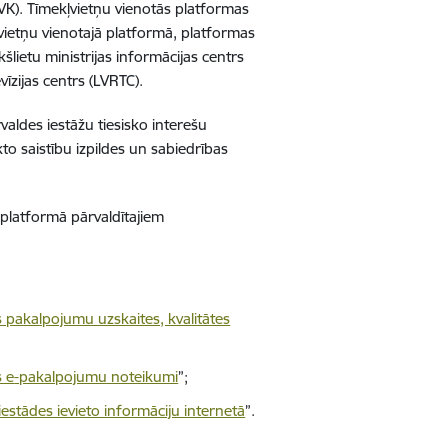
(VK). Tīmekļvietņu vienotās platformas
ļvietņu vienotajā platformā, platformas
kšlietu ministrijas informācijas centrs
īzijas centrs (LVRTC).
valdes iestāžu tiesisko interešu
o saistību izpildes un sabiedrības
 platformā pārvaldītajiem
s pakalpojumu uzskaites, kvalitātes
s e
-pakalpojumu noteikumi
”;
iestādes ievieto informāciju internetā
”.