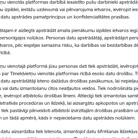
tņu vienotās platformas darbībā iesaistīto pušu darbinieki apstrād
 izpildei, iestāžu uzdevumā vai pilnvarojuma ietvaros, ievērojot i
datu apstrādes pamatprincipus un konfidencialitātes prasības.
tajam ir aizliegts apstrādāt amata pienākumu izpildes ietvaros ieg
ersonīgajos nolūkos. Personas datu apstrādātāji, apstrādājot p
ietvaros, pēc iespējas samazina risku, ka darbības vai bezdarbības 
īcībā.
tņu vienotajā platformā jūsu personas dati tiek apstrādāti, ievērojo
s par Tīmekļvietņu vienotās platformas rīcībā esošo datu drošību. 
datu apstrādātāji īsteno dažādus drošības pasākumus, lai nepieļaut
 vai datu izmantošanu citos neatļautos veidos. Tiek nodrošināta 
e, ievērojot atbilstošu drošības līmeni. Attiecīgi tiek izmantotas sa
stratīvās procedūras un līdzekļi, lai aizsargātu apkopotos un aps
tiek pastāvīgi pilnveidoti atbilstoši izvirzītajām drošības prasībām
m un tādā apmērā, kāds ir nepieciešams datu apstrādes nolūkiem.
datu aizsardzība tiek īstenota, izmantojot datu šifrēšanas līdzekļus,