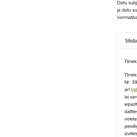
Datu subj
ja datu s
normatīva
Sīkda
Tīmekļ
Tīmekļ
Nr. 39
arī
Val
lai va
iepazī
dalīti
neiela
pieslē
izvēle