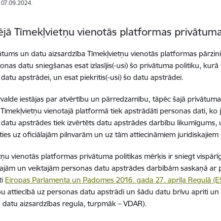
: 07.09.2024.
ējā Tīmekļvietņu vienotās platformas privātuma
ātums un datu aizsardzība Tīmekļvietņu vienotās platformas pārzini
nas datu sniegšanas esat izlasījis(-usi) šo privātuma politiku, kurā 
datu apstrādei, un esat piekritis(-usi) šo datu apstrādei.
rvalde iestājas par atvērtību un pārredzamību, tāpēc šajā privātuma 
Tīmekļvietņu vienotajā platformā tiek apstrādāti personas dati, ko j
datu apstrādes tiek izvērtēts datu apstrādes darbību likumīgums, un
ies uz oficiālajām pilnvarām un uz tām attiecināmiem juridiskajie
tņu vienotās platformas privātuma politikas mērķis ir sniegt vispārī
ajām un veiktajām personas datu apstrādes darbībām saskaņā ar 
ti
Eiropas Parlamenta un Padomes 2016. gada 27. aprīļa Regulā (
bu attiecībā uz personas datu apstrādi un šādu datu brīvu apriti un
ā datu aizsardzības regula, turpmāk – VDAR).