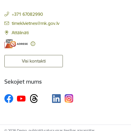
+371 67082990
E-pasts:
timeklvietnes@mk.gov.lv
Attālināti
Visi kontakti
Sekojiet mums
© 2026 Demo, publicētā satura visas tiesības aizsargātas.