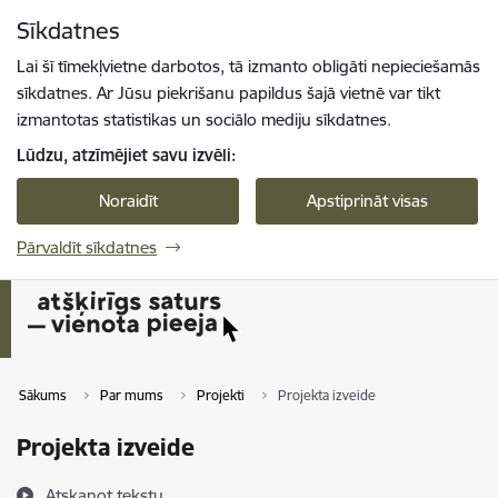
Pāriet uz lapas saturu
Sīkdatnes
Spied
lai meklētu
Enter
Lai šī tīmekļvietne darbotos, tā izmanto obligāti nepieciešamās
sīkdatnes. Ar Jūsu piekrišanu papildus šajā vietnē var tikt
izmantotas statistikas un sociālo mediju sīkdatnes.
Lūdzu, atzīmējiet savu izvēli:
Noraidīt
Apstiprināt visas
Pārvaldīt sīkdatnes
Sākums
Par mums
Projekti
Projekta izveide
Projekta izveide
Atskaņot tekstu