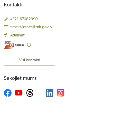
Kontakti
+371 67082990
E-pasts:
timeklvietnes@mk.gov.lv
Attālināti
Visi kontakti
Sekojiet mums