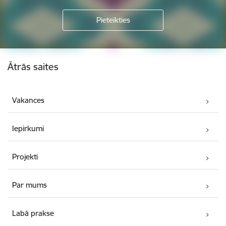
Kājene
Ātrās saites
Vakances
Iepirkumi
Projekti
Par mums
Labā prakse