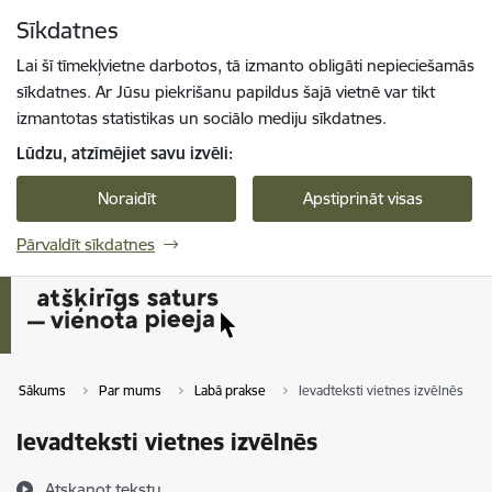
Pāriet uz lapas saturu
Sīkdatnes
Spied
lai meklētu
Enter
Lai šī tīmekļvietne darbotos, tā izmanto obligāti nepieciešamās
sīkdatnes. Ar Jūsu piekrišanu papildus šajā vietnē var tikt
izmantotas statistikas un sociālo mediju sīkdatnes.
Lūdzu, atzīmējiet savu izvēli:
Noraidīt
Apstiprināt visas
Pārvaldīt sīkdatnes
Sākums
Par mums
Labā prakse
Ievadteksti vietnes izvēlnēs
Ievadteksti vietnes izvēlnēs
Atskaņot tekstu