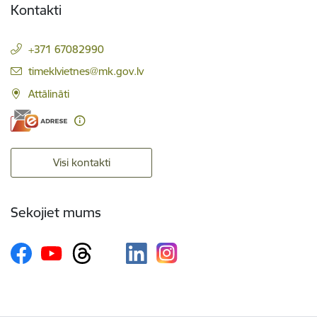
Kontakti
+371 67082990
E-pasts:
timeklvietnes@mk.gov.lv
Attālināti
Visi kontakti
Sekojiet mums