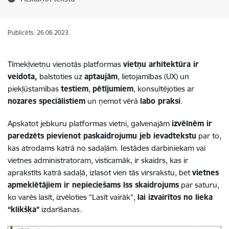
Publicēts: 26.06.2023.
Tīmekļvietņu vienotās platformas
vietņu arhitektūra ir
veidota,
balstoties uz
aptaujām
, lietojamības (UX) un
piekļūstamības
testiem
,
pētījumiem
, konsultējoties ar
nozares speciālistiem
un ņemot vērā
labo praksi
.
Apskatot jebkuru platformas vietni, galvenajām
izvēlnēm ir
paredzēts pievienot paskaidrojumu jeb ievadtekstu
par to,
kas atrodams katrā no sadaļām. Iestādes darbiniekam vai
vietnes administratoram, visticamāk, ir skaidrs, kas ir
aprakstīts katrā sadaļā, izlasot vien tās virsrakstu, bet
vietnes
apmeklētājiem ir nepieciešams īss skaidrojums
par saturu,
ko varēs lasīt, izvēloties “Lasīt vairāk”,
lai izvairītos no lieka
“klikšķa”
izdarīšanas.