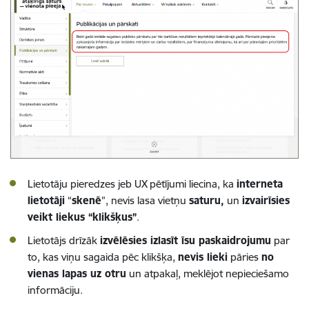
Lietotāju pieredzes jeb UX pētījumi liecina, ka
interneta
lietotāji
“
skenē
”, nevis lasa vietņu
saturu,
un
izvairīsies
veikt liekus “klikšķus”
.
Lietotājs drīzāk
izvēlēsies izlasīt īsu paskaidrojumu
par
to, kas viņu sagaida pēc klikšķa,
nevis lieki
pāries
no
vienas lapas uz otru
un atpakaļ, meklējot nepieciešamo
informāciju.