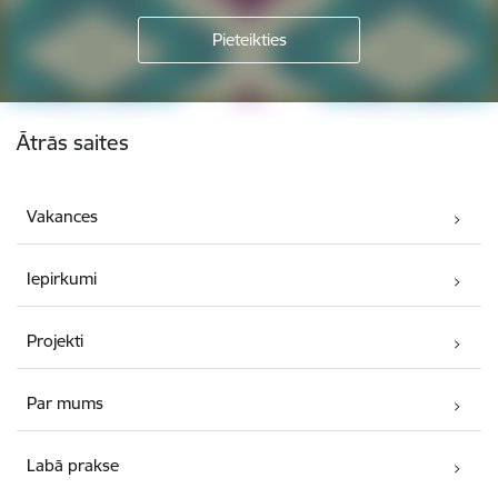
Kājene
Ātrās saites
Vakances
Iepirkumi
Projekti
Par mums
Labā prakse