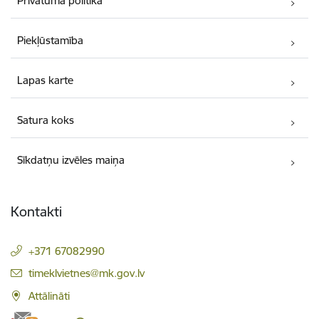
Privātuma politika
Piekļūstamība
Lapas karte
Satura koks
Sīkdatņu izvēles maiņa
Kontakti
+371 67082990
E-pasts:
timeklvietnes@mk.gov.lv
Attālināti