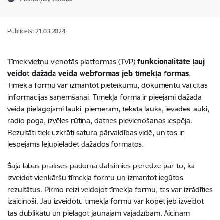
Publicēts: 21.03.2024.
Tīmekļvietņu vienotās platformas (TVP)
funkcionalitāte ļauj
veidot dažāda veida webformas jeb tīmekļa formas
.
Tīmekļa formu var izmantot pieteikumu, dokumentu vai citas
informācijas saņemšanai. Tīmekļa formā ir pieejami dažāda
veida pielāgojami lauki, piemēram, teksta lauks, ievades lauki,
radio poga, izvēles rūtiņa, datnes pievienošanas iespēja.
Rezultāti tiek uzkrāti satura pārvaldības vidē, un tos ir
iespējams lejupielādēt dažādos formātos.
Šajā labās prakses padomā dalīsimies pieredzē par to, kā
izveidot vienkāršu tīmekļa formu un izmantot iegūtos
rezultātus. Pirmo reizi veidojot tīmekļa formu, tas var izrādīties
izaicinoši. Jau izveidotu tīmekļa formu var kopēt jeb izveidot
tās dublikātu un pielāgot jaunajām vajadzībām. Aicinām