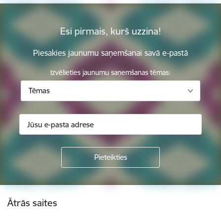
Esi pirmais, kurš uzzina!
Piesakies jaunumu saņemšanai savā e-pastā
Izvēlieties jaunumu saņemšanas tēmas:
Tēmas
Kājene
Ātrās saites