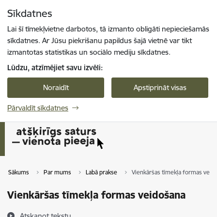
Pāriet uz lapas saturu
Sīkdatnes
Spied
lai meklētu
Enter
Lai šī tīmekļvietne darbotos, tā izmanto obligāti nepieciešamās
sīkdatnes. Ar Jūsu piekrišanu papildus šajā vietnē var tikt
izmantotas statistikas un sociālo mediju sīkdatnes.
Lūdzu, atzīmējiet savu izvēli:
Noraidīt
Apstiprināt visas
Pārvaldīt sīkdatnes
Sākums
Par mums
Labā prakse
Vienkāršas tīmekļa formas veid
Vienkāršas tīmekļa formas veidošana
Atskaņot tekstu