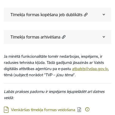
Tīmekļa formas kopēšana jeb dublikāts
Tīmekļa formas arhivēšana
Ja minētā funkcionalitāte tomēr nedarbojas, iespējams, ir
radusies tehniska kļūda. Tādā gadījumā jāsazinās ar Valsts
digitālās attīstības aģentūru pa e-pastu
atbalsts@vdaa.gov.lv
,
tēmā (
subject
) norādot
"
TVP –
jūsu tēma
"
.
Labās prakses padomu ir iespējams lejupielādēt arī datnes
veidā:
Lejupielādēt:
Vienkāršas tīmekļa formas veidošana